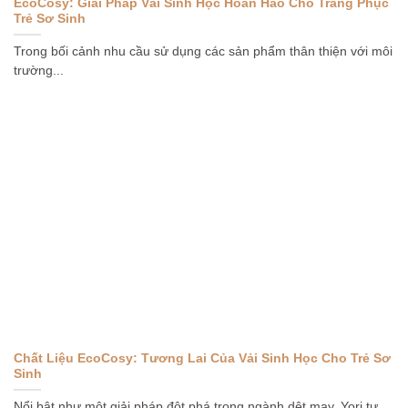
EcoCosy: Giải Pháp Vải Sinh Học Hoàn Hảo Cho Trang Phục
Trẻ Sơ Sinh
Trong bối cảnh nhu cầu sử dụng các sản phẩm thân thiện với môi
trường...
Chất Liệu EcoCosy: Tương Lai Của Vải Sinh Học Cho Trẻ Sơ
Sinh
Nổi bật như một giải pháp đột phá trong ngành dệt may, Yori tự