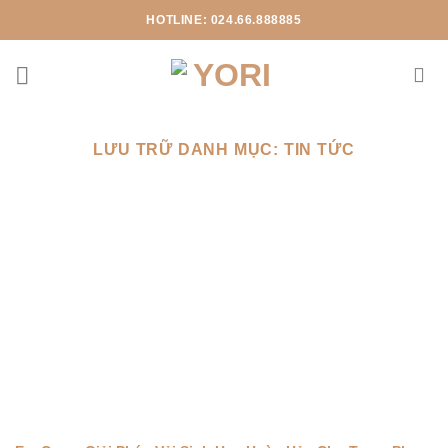
Chuyển
HOTLINE: 024.66.888885
đến
nội
dung
LƯU TRỮ DANH MỤC:
TIN TỨC