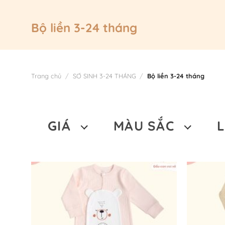
Bộ liền 3-24 tháng
Trang chủ
/
SƠ SINH 3-24 THÁNG
/
Bộ liền 3-24 tháng
GIÁ
MÀU SẮC
Giá
Giá
Gi
Lọc
tối
tối
thiểu
đa