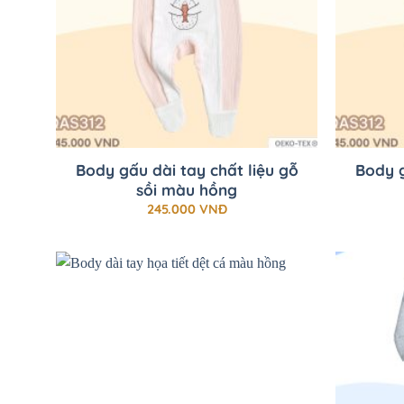
+
+
Body gấu dài tay chất liệu gỗ
Body g
sồi màu hồng
245.000
VNĐ