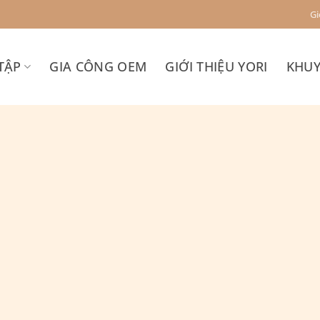
Gi
TẬP
GIA CÔNG OEM
GIỚI THIỆU YORI
KHUY