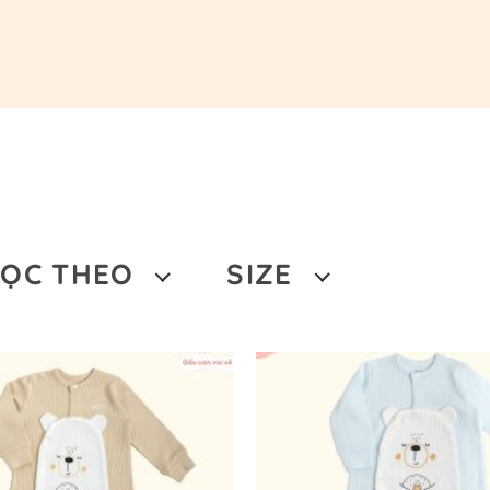
LỌC THEO
SIZE
á:
0 VNĐ
—
245.000 VNĐ