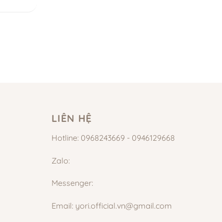
LIÊN HỆ
Hotline: 0968243669 - 0946129668
Zalo:
Messenger:
Email: yori.official.vn@gmail.com