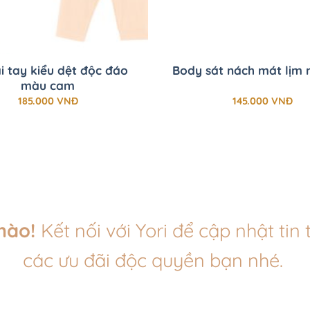
+
i tay kiểu dệt độc đáo
Body sát nách mát lịm 
màu cam
185.000
VNĐ
145.000
VNĐ
chào!
Kết nối với Yori để cập nhật tin 
các ưu đãi độc quyền bạn nhé.