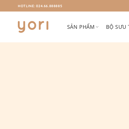
Chuyển
HOTLINE: 024.66.888885
đến
nội
dung
SẢN PHẨM
BỘ SƯU 