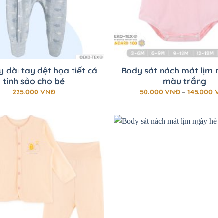
+
 dài tay dệt họa tiết cá
Body sát nách mát lịm 
tinh sảo cho bé
màu trắng
225.000
VNĐ
50.000
VNĐ
–
145.000