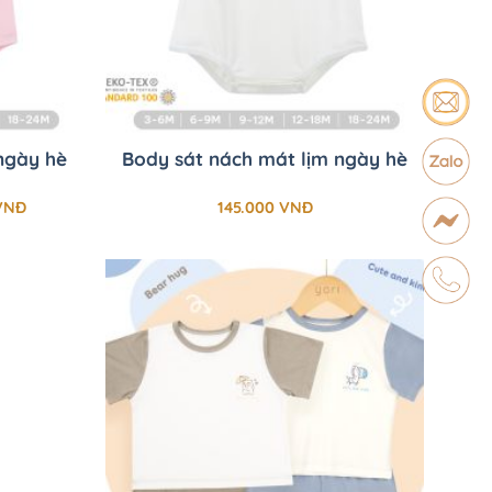
+
ngày hè
Body sát nách mát lịm ngày hè
Khoảng
VNĐ
145.000
VNĐ
giá:
từ
50.000 VNĐ
đến
145.000 VNĐ