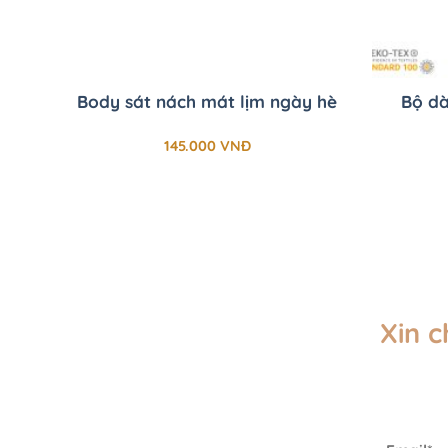
+
+
Body sát nách mát lịm ngày hè
Bộ dà
145.000
VNĐ
Xin 