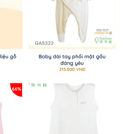
+
liệu gỗ
Boby dài tay phối mặt gấu
đáng yêu
215.000
VNĐ
66%