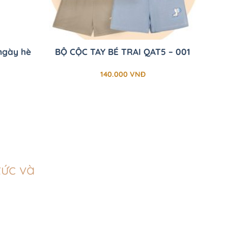
+
ngày hè
BỘ CỘC TAY BÉ TRAI QAT5 – 001
140.000
VNĐ
tức và