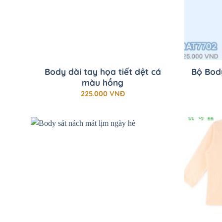
+
+
Body dài tay họa tiết dệt cá
Bộ Body
màu hồng
225.000
VNĐ