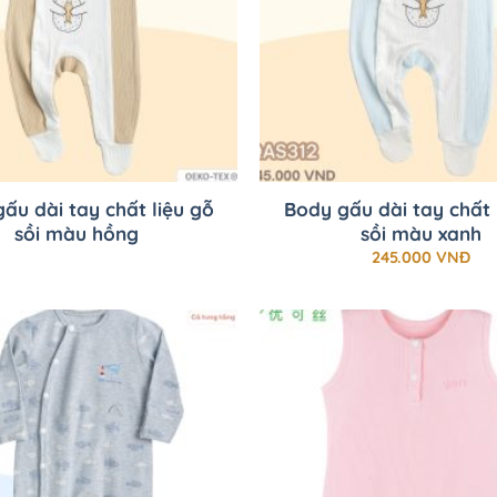
+
ấu dài tay chất liệu gỗ
Body gấu dài tay chất 
sồi màu hồng
sồi màu xanh
245.000
VNĐ