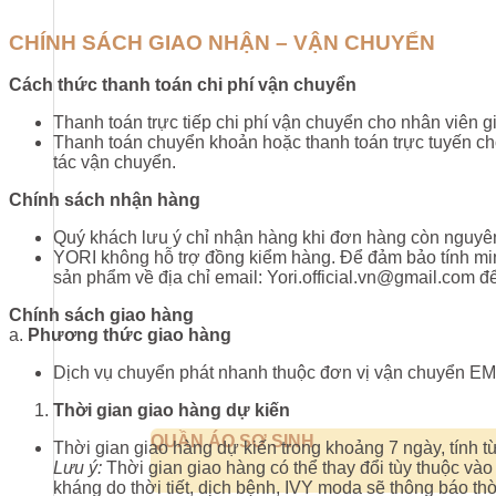
CHÍNH SÁCH GIAO NHẬN – VẬN CHUYỂN
Cách thứ
c thanh toán chi phí vậ
n chuyể
n
Thanh toán trực tiếp chi phí vận chuyển cho nhân viên g
Thanh toán chuyển khoản hoặc thanh toán trực tuyến c
tác vận chuyển.
Chính sách nh
ận hàng
Quý khách lưu ý chỉ nhận hàng khi đơn hàng còn nguyê
YORI không hỗ trợ đồng kiểm hàng. Để đảm bảo tính minh
sản phẩm về địa chỉ email: Yori.official.vn@gmail.com để
Chính sách giao hàng
a.
Phương thức giao hàng
Dịch vụ chuyển phát nhanh thuộc đơn vị vận chuyển EM
Th
ời gian giao hàng dự kiến
QUẦN ÁO SƠ SINH
Thời gian giao hàng dự kiến trong khoảng 7 ngày, tính 
Lưu
ý:
Thời gian giao hàng có thể thay đổi tùy thuộc vào
kháng do thời tiết, dịch bệnh, IVY moda sẽ thông báo th