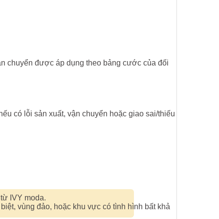
vận chuyển được áp dụng theo bảng cước của đối
u có lỗi sản xuất, vận chuyển hoặc giao sai/thiếu
 từ IVY moda.
biệt, vùng đảo, hoặc khu vực có tình hình bất khả