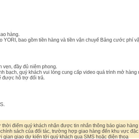
iao hàng.
ho YORI, bao gồm tiền hàng và tiền vận chuyể Bảng cước phí 
n vẹn, đầy đủ niêm phong.
 bạch, quý khách vui lòng cung cấp video quá trình mở hàng nế
 được hỗ trợ đổi trả.
S.
từ thời điểm quý khách nhận được tin nhắn thông báo giao hàng
 chính sách của đối tác, trường hợp giao hàng đến khu vực đặc 
ời gian giao dự kiến tới quý khách qua SMS hoặc điện thoạ