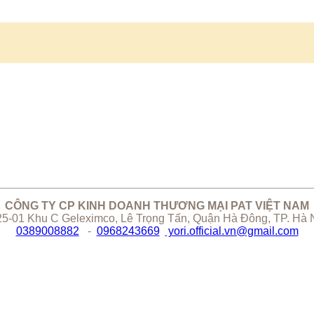
CÔNG TY CP KINH DOANH THƯƠNG MẠI PAT VIỆT NAM
5-01 Khu C Geleximco, Lê Trọng Tấn, Quận Hà Đông, TP. Hà 
0389008882
-
0968243669
yori.official.vn@gmail.com