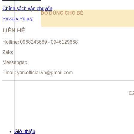
Chính sách vận chuyển
ĐỒ DÙNG CHO BÉ
Privacy Policy
LIÊN HỆ
Hotline: 0968243669 - 0946129668
Zalo:
Messenger:
Email: yori.official.vn@gmail.com
C2
Giới thiệu