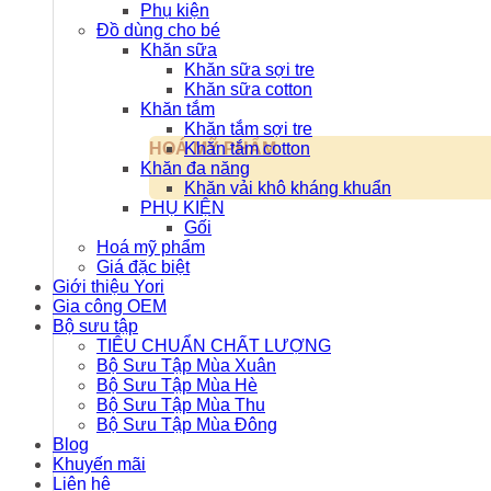
Phụ kiện
Đồ dùng cho bé
Khăn sữa
Khăn sữa sợi tre
Khăn sữa cotton
Khăn tắm
Khăn tắm sợi tre
Khăn tắm cotton
HOÁ MỸ PHẨM
Khăn đa năng
Khăn vải khô kháng khuẩn
PHỤ KIỆN
Gối
Hoá mỹ phẩm
Giá đặc biệt
Giới thiệu Yori
Gia công OEM
Bộ sưu tập
TIÊU CHUẨN CHẤT LƯỢNG
Bộ Sưu Tập Mùa Xuân
Bộ Sưu Tập Mùa Hè
Bộ Sưu Tập Mùa Thu
Bộ Sưu Tập Mùa Đông
Blog
Khuyến mãi
Liên hệ