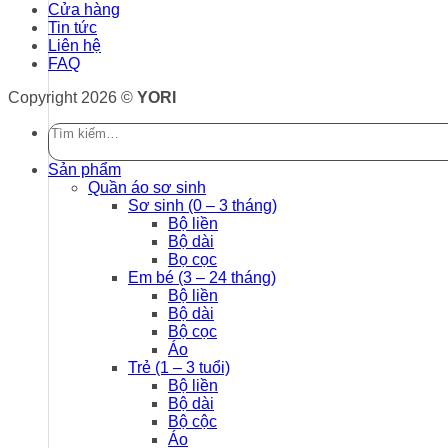
Cửa hàng
Tin tức
Liên hệ
FAQ
Copyright 2026 ©
YORI
Tìm
kiếm:
Sản phẩm
Quần áo sơ sinh
Sơ sinh (0 – 3 tháng)
Bộ liền
Bộ dài
Bọ cọc
Em bé (3 – 24 tháng)
Bộ liền
Bộ dài
Bộ cọc
Áo
Trẻ (1 – 3 tuổi)
Bộ liền
Bộ dài
Bộ cộc
Áo