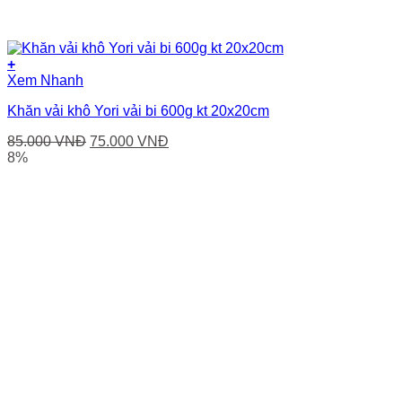
+
Xem Nhanh
Khăn vải khô Yori vải bi 600g kt 20x20cm
Giá
Giá
85.000
VNĐ
75.000
VNĐ
gốc
hiện
8%
là:
tại
85.000 VNĐ.
là:
75.000 VNĐ.