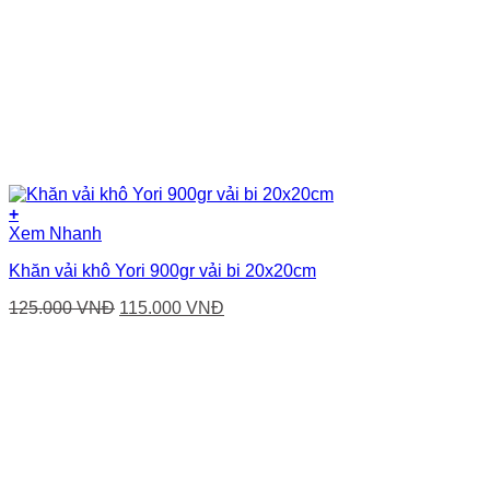
+
Xem Nhanh
Khăn vải khô Yori 900gr vải bi 20x20cm
Giá
Giá
125.000
VNĐ
115.000
VNĐ
gốc
hiện
là:
tại
125.000 VNĐ.
là:
115.000 VNĐ.