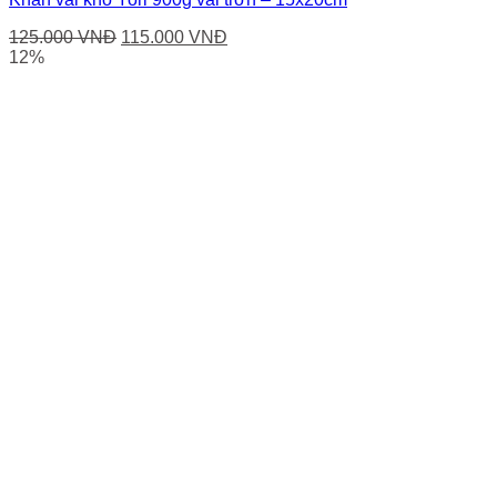
Giá
Giá
125.000
VNĐ
115.000
VNĐ
gốc
hiện
12%
là:
tại
125.000 VNĐ.
là:
115.000 VNĐ.