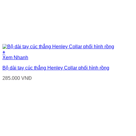
+
Xem Nhanh
Bộ dài tay cúc thẳng Henley Collar phối hình rồng
285.000
VNĐ