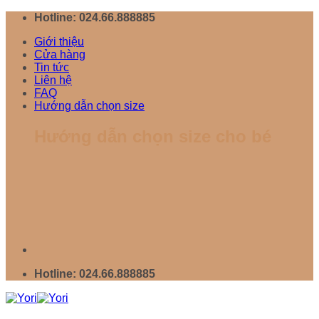
Chuyển
Hotline: 024.66.888885
đến
Giới thiệu
nội
Cửa hàng
dung
Tin tức
Liên hệ
FAQ
Hướng dẫn chọn size
Hướng dẫn chọn size cho bé
Hotline: 024.66.888885