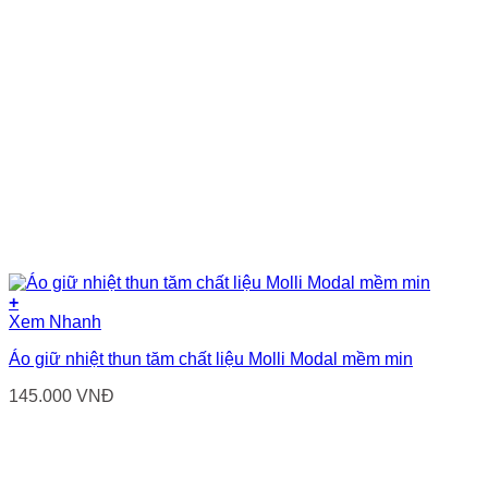
+
Sản
Xem Nhanh
phẩm
Áo giữ nhiệt thun tăm chất liệu Molli Modal mềm min
này
có
145.000
VNĐ
nhiều
biến
thể.
Các
tùy