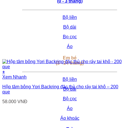
(0 - 3 tháng)
Bộ liền
Bộ dài
Bọ cọc
Áo
Em bé
(3 - 24 tháng)
+
Xem Nhanh
Bộ liền
Hộp tăm bông Yori Backring đặc thù cho ráy tai khô – 200
Bộ dài
que
Bộ cọc
58.000
VNĐ
Áo
Áo khoác