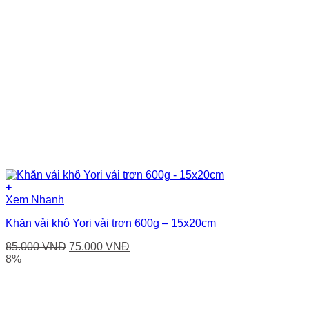
+
Xem Nhanh
Khăn vải khô Yori vải trơn 600g – 15x20cm
Giá
Giá
85.000
VNĐ
75.000
VNĐ
gốc
hiện
8%
là:
tại
85.000 VNĐ.
là:
75.000 VNĐ.