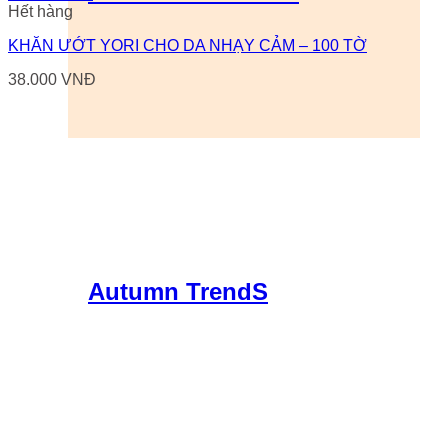
Hết hàng
KHĂN ƯỚT YORI CHO DA NHẠY CẢM – 100 TỜ
38.000
VNĐ
Autumn TrendS