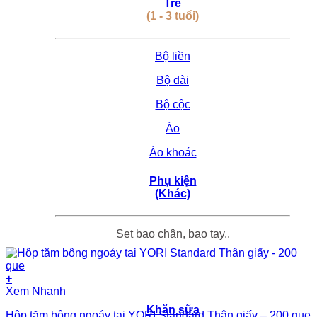
Trẻ
(1 - 3 tuổi)
Bộ liền
Bộ dài
Bộ cộc
Áo
Áo khoác
Phụ kiện
(Khác)
Set bao chân, bao tay..
+
Xem Nhanh
Khăn sữa
Hộp tăm bông ngoáy tai YORI Standard Thân giấy – 200 que