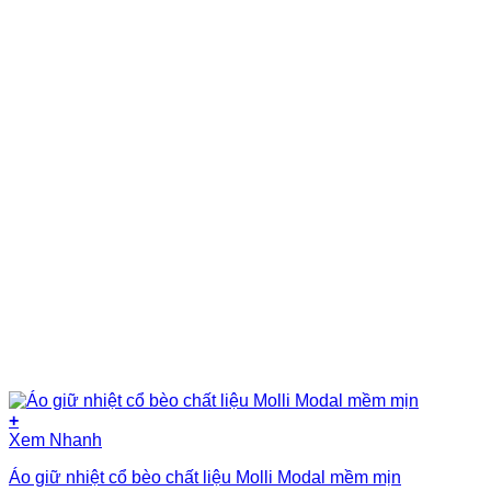
chọn
có
thể
được
chọn
trên
trang
sản
phẩm
+
Sản
Xem Nhanh
phẩm
Áo giữ nhiệt cổ bèo chất liệu Molli Modal mềm mịn
này