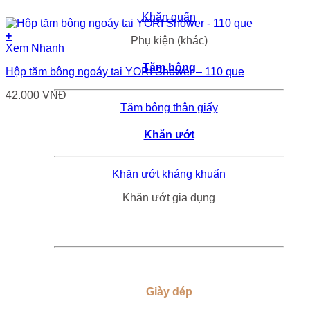
Khăn quấn
+
Phụ kiện (khác)
Xem Nhanh
Tăm bông
Hộp tăm bông ngoáy tai YORI Shower – 110 que
42.000
VNĐ
Tăm bông thân giấy
Khăn ướt
Khăn ướt kháng khuẩn
Khăn ướt gia dụng
Giày dép