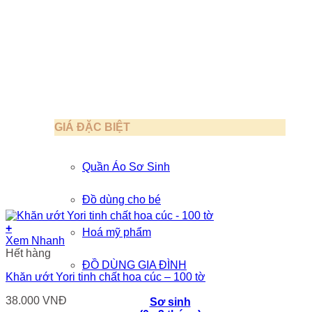
GIÁ ĐẶC BIỆT
Quần Áo Sơ Sinh
Đồ dùng cho bé
+
Hoá mỹ phẩm
Xem Nhanh
Hết hàng
ĐỒ DÙNG GIA ĐÌNH
Khăn ướt Yori tinh chất hoa cúc – 100 tờ
38.000
VNĐ
Sơ sinh