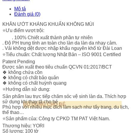
Yori
không
Mô tả
mùi
Đánh giá (0)
-
100
KHĂN ƯỚT KHÁNG KHUẨN KHÔNG MÙI
tờ
⭐Ưu điểm vượt trội:
số
. 100% Chiết xuất thành phần tự nhiên
lượng
. Độ PH trung tính an toàn cho làn da làn da nhạy cảm.
. Vải không dệt được nhập khẩu nguyên khổ từ Đài Loan
⭐Tiểu chuẩn: Chất lượng Nhật Bản – ISO 9001 Certified
Patent Pending
Được sản xuất theo tiêu chuẩn QCVN 01:2017/BCT
🍀 không chứa cồn
🍀 không có chất bảo quản
🍀 không có chất huỳnh quang
⭐Hướng dẫn sử dung:
Sản phẩm lau trực tiếp chăm sóc vệ sinh làn da. Thích hợp
sử dụng khi thay tã cho bé .
ĐỒ DÙNG CHO BÉ
Phù hợp với nhiều mục đích làm sạch như tẩy trang, du lịch,
thể thao…
⭐Sản phẩm của: Công ty CPKD TM PAT Việt Nam.
Thương hiệu: YORI
Số lượng: 100 tờ