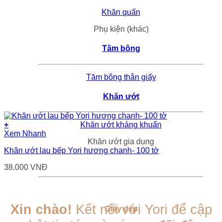
Khăn quấn
Phụ kiện (khác)
Tăm bông
Tăm bông thân giấy
Khăn ướt
Khăn ướt kháng khuẩn
+
Xem Nhanh
Khăn ướt gia dụng
Khăn ướt lau bếp Yori hương chanh- 100 tờ
38.000
VNĐ
Xin chào!
Kết nối với Yori để cập
Giày dép