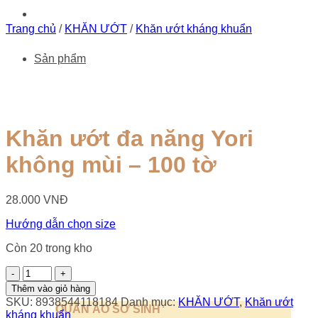
Trang chủ
/
KHĂN ƯỚT
/
Khăn ướt kháng khuẩn
Sản phẩm
Khăn ướt đa năng Yori
không mùi – 100 tờ
28.000
VNĐ
Hướng dẫn chọn size
Còn 20 trong kho
Khăn
ướt
Thêm vào giỏ hàng
đa
SKU:
8938544118184
Danh mục:
KHĂN ƯỚT
,
Khăn ướt
QUẦN ÁO SƠ SINH
năng
kháng khuẩn