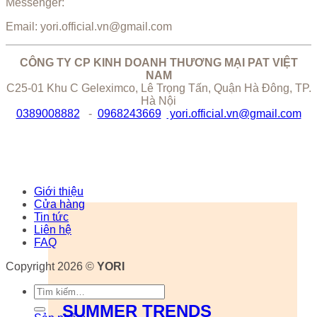
Messenger:
Email: yori.official.vn@gmail.com
CÔNG TY CP KINH DOANH THƯƠNG MẠI PAT VIỆT
NAM
C25-01 Khu C Geleximco, Lê Trọng Tấn, Quận Hà Đông, TP.
Hà Nội
0389008882
-
0968243669
yori.official.vn@gmail.com
Giới thiệu
Cửa hàng
Tin tức
Liên hệ
FAQ
Copyright 2026 ©
YORI
Tìm
kiếm:
SUMMER TRENDS