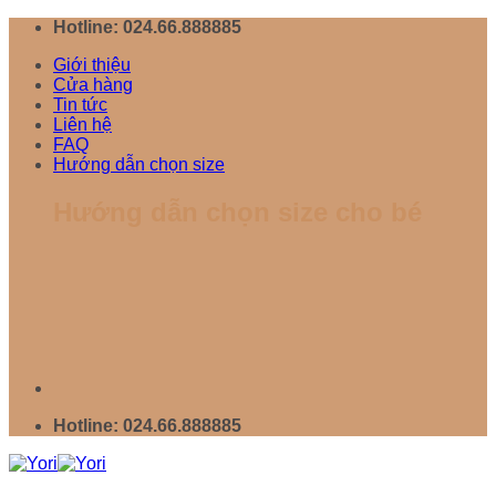
Chuyển
Hotline: 024.66.888885
đến
Giới thiệu
nội
Cửa hàng
dung
Tin tức
Liên hệ
FAQ
Hướng dẫn chọn size
Hướng dẫn chọn size cho bé
Hotline: 024.66.888885