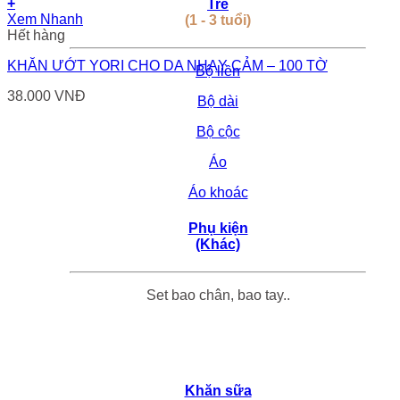
+
Trẻ
Xem Nhanh
(1 - 3 tuổi)
Hết hàng
KHĂN ƯỚT YORI CHO DA NHẠY CẢM – 100 TỜ
Bộ liền
38.000
VNĐ
Bộ dài
Bộ cộc
Áo
Áo khoác
Phụ kiện
(Khác)
Set bao chân, bao tay..
Khăn sữa