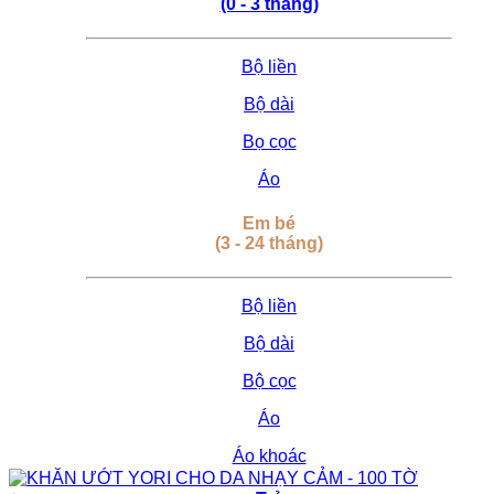
(0 - 3 tháng)
Bộ liền
Bộ dài
Bọ cọc
Áo
Em bé
(3 - 24 tháng)
Bộ liền
Bộ dài
Bộ cọc
Áo
Áo khoác