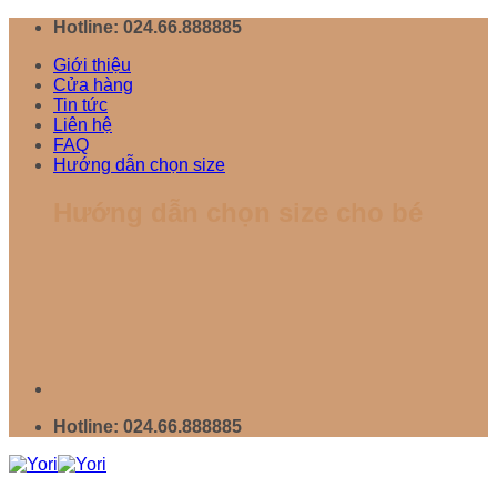
Chuyển
Hotline: 024.66.888885
đến
Giới thiệu
nội
Cửa hàng
dung
Tin tức
Liên hệ
FAQ
Hướng dẫn chọn size
Hướng dẫn chọn size cho bé
Hotline: 024.66.888885