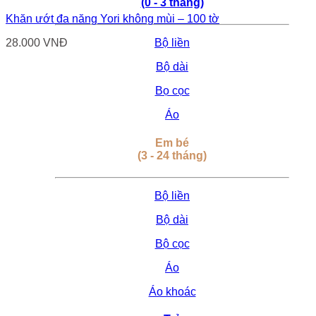
(0 - 3 tháng)
Khăn ướt đa năng Yori không mùi – 100 tờ
Bộ liền
28.000
VNĐ
Bộ dài
Bọ cọc
Áo
Em bé
(3 - 24 tháng)
Bộ liền
Bộ dài
Bộ cọc
Áo
Áo khoác