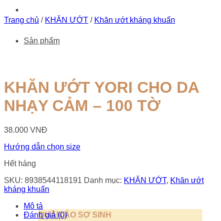
Trang chủ
/
KHĂN ƯỚT
/
Khăn ướt kháng khuẩn
Sản phẩm
KHĂN ƯỚT YORI CHO DA
NHẠY CẢM – 100 TỜ
38.000
VNĐ
Hướng dẫn chọn size
Hết hàng
SKU:
8938544118191
Danh mục:
KHĂN ƯỚT
,
Khăn ướt
kháng khuẩn
Mô tả
Đánh giá (0)
QUẦN ÁO SƠ SINH