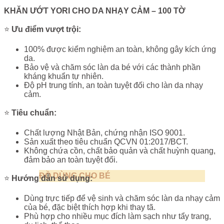
KHĂN ƯỚT YORI CHO DA NHẠY CẢM – 100 TỜ
⭐
Ưu điểm vượt trội:
100% được kiểm nghiệm an toàn, không gây kích ứng
da.
Bảo vệ và chăm sóc làn da bé với các thành phần
kháng khuẩn tự nhiên.
Độ pH trung tính, an toàn tuyệt đối cho làn da nhạy
cảm.
⭐
Tiêu chuẩn:
Chất lượng Nhật Bản, chứng nhận ISO 9001.
Sản xuất theo tiêu chuẩn QCVN 01:2017/BCT.
Không chứa cồn, chất bảo quản và chất huỳnh quang,
đảm bảo an toàn tuyệt đối.
ĐỒ DÙNG CHO BÉ
⭐
Hướng dẫn sử dụng:
Dùng trực tiếp để vệ sinh và chăm sóc làn da nhạy cảm
của bé, đặc biệt thích hợp khi thay tã.
Phù hợp cho nhiều mục đích làm sạch như tẩy trang,