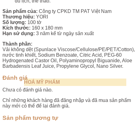
du lịch, thể thao.
Sản phẩm của:
Công ty CPKD TM PAT Việt Nam
Thương hiệu:
YORI
Số lượng:
100 tờ
Kích thước:
160 x 180 mm
Hạn sử dụng:
3 năm kể từ ngày sản xuất
Thành phần:
Vải không dệt (Spunlace Viscose/Cellulose/PE/PET/Cotton),
nước tinh khiết, Sodium Benzoate, Citric Acid, PEG-60
Hydrogenated Castor Oil, Polyaminopropyl Biguanide, Aloe
Barbadensis Leaf Juice, Propylene Glycol, Nano Silver.
Đánh giá
HOÁ MỸ PHẨM
Chưa có đánh giá nào.
Chỉ những khách hàng đã đăng nhập và đã mua sản phẩm
này mới có thể để lại đánh giá.
Sản phẩm tương tự