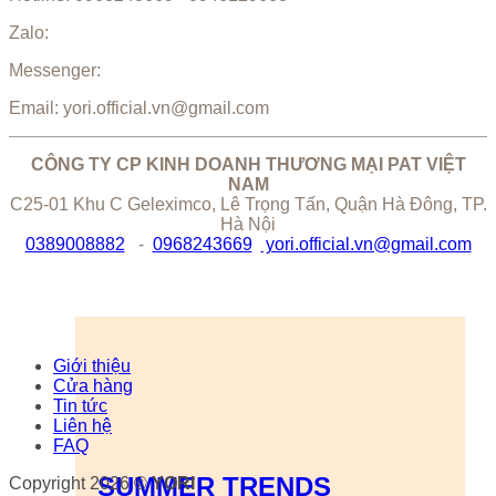
Zalo:
Messenger:
Email: yori.official.vn@gmail.com
CÔNG TY CP KINH DOANH THƯƠNG MẠI PAT VIỆT
NAM
C25-01 Khu C Geleximco, Lê Trọng Tấn, Quận Hà Đông, TP.
Hà Nội
0389008882
-
0968243669
yori.official.vn@gmail.com
Giới thiệu
Cửa hàng
Tin tức
Liên hệ
FAQ
SUMMER TRENDS
Copyright 2026 ©
YORI