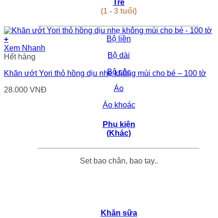
Trẻ
(1 - 3 tuổi)
Bộ liền
+
Xem Nhanh
Bộ dài
Hết hàng
Bộ cộc
Khăn ướt Yori thỏ hồng dịu nhẹ không mùi cho bé – 100 tờ
Áo
28.000
VNĐ
Áo khoác
Phụ kiện
(Khác)
Set bao chân, bao tay..
Khăn sữa