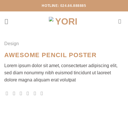
Chuyển
HOTLINE: 024.66.888885
đến
nội
dung
Design
AWESOME PENCIL POSTER
Lorem ipsum dolor sit amet, consectetuer adipiscing elit,
sed diam nonummy nibh euismod tincidunt ut laoreet
dolore magna aliquam erat volutpat