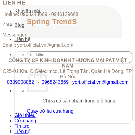
LIÊN HỆ
Khuyến mãi
Hotline: 0968243669 - 0946129668
Spring TrendS
Zalo:
Blog
Messenger:
Liên hệ
Email: yori.official.vn@gmail.com
Tìm
kiếm:
CÔNG TY CP KINH DOANH THƯƠNG MẠI PAT VIỆT
NAM
C25-01 Khu C Geleximco, Lê Trọng Tấn, Quận Hà Đông, TP.
Hà Nội
0389008882
-
0968243669
yori.official.vn@gmail.com
Chưa có sản phẩm trong giỏ hàng.
Quay trở lại cửa hàng
Giới thiệu
Cửa hàng
Tin tức
Liên hệ