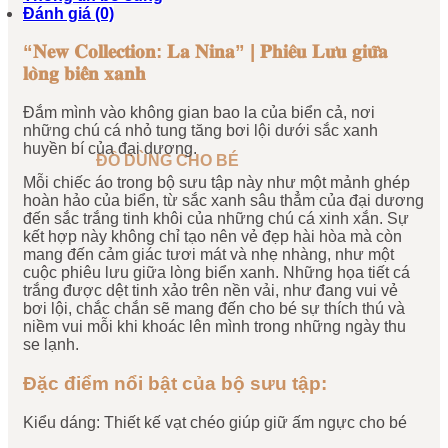
Đánh giá (0)
“
𝐍𝐞𝐰
𝐂𝐨𝐥𝐥𝐞𝐜𝐭𝐢𝐨𝐧
:
𝐋𝐚
𝐍𝐢𝐧𝐚
” |
𝐏𝐡𝐢𝐞
𝐮
𝐋𝐮
𝐮
𝐠𝐢𝐮
𝐚
𝐥𝐨
𝐧𝐠
𝐛𝐢𝐞
𝐧
𝐱𝐚𝐧𝐡
Đắm mình vào không gian bao la của biển cả, nơi
những chú cá nhỏ tung tăng bơi lội dưới sắc xanh
huyền bí của đại dương.
ĐỒ DÙNG CHO BÉ
Mỗi chiếc áo trong bộ sưu tập này như một mảnh ghép
hoàn hảo của biển, từ sắc xanh sâu thẳm của đại dương
đến sắc trắng tinh khôi của những chú cá xinh xắn. Sự
kết hợp này không chỉ tạo nên vẻ đẹp hài hòa mà còn
mang đến cảm giác tươi mát và nhẹ nhàng, như một
cuộc phiêu lưu giữa lòng biển xanh. Những họa tiết cá
trắng được dệt tinh xảo trên nền vải, như đang vui vẻ
bơi lội, chắc chắn sẽ mang đến cho bé sự thích thú và
niềm vui mỗi khi khoác lên mình trong những ngày thu
se lạnh.
Đặc điểm nổi bật của bộ sưu tập:
Kiểu dáng: Thiết kế vạt chéo giúp giữ ấm ngực cho bé