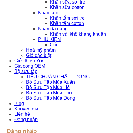
Khăn sữa sợi tre
Khăn sữa cotton
Khăn tắm
Khăn tắm sợi tre
Khăn tắm cotton
Khăn đa năng
Khăn vải khô kháng khuẩn
PHỤ KIỆN
Gối
Hoá mỹ phẩm
Giá đặc biệt
Giới thiệu Yori
Gia công OEM
Bộ sưu tập
TIÊU CHUẨN CHẤT LƯỢNG
Bộ Sưu Tập Mùa Xuân
Bộ Sưu Tập Mùa Hè
Bộ Sưu Tập Mùa Thu
Bộ Sưu Tập Mùa Đông
Blog
Khuyến mãi
Liên hệ
Đăng nhập
Đăng nhập