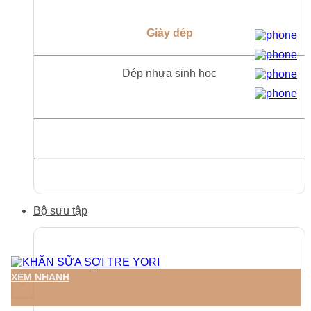
Giày dép
Dép nhựa sinh học
Bộ sưu tập
XEM NHANH
+