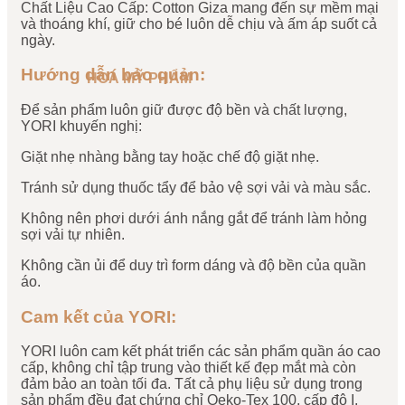
Chất Liệu Cao Cấp: Cotton Giza mang đến sự mềm mại
và thoáng khí, giữ cho bé luôn dễ chịu và ấm áp suốt cả
ngày.
Hướng dẫn bảo quản:
HOÁ MỸ PHẨM
Để sản phẩm luôn giữ được độ bền và chất lượng,
YORI khuyến nghị:
Giặt nhẹ nhàng bằng tay hoặc chế độ giặt nhẹ.
Tránh sử dụng thuốc tẩy để bảo vệ sợi vải và màu sắc.
Không nên phơi dưới ánh nắng gắt để tránh làm hỏng
sợi vải tự nhiên.
Không cần ủi để duy trì form dáng và độ bền của quần
áo.
Cam kết của YORI:
YORI luôn cam kết phát triển các sản phẩm quần áo cao
cấp, không chỉ tập trung vào thiết kế đẹp mắt mà còn
đảm bảo an toàn tối đa. Tất cả phụ liệu sử dụng trong
sản phẩm đều đạt chứng chỉ Oeko-Tex 100, cấp độ I,