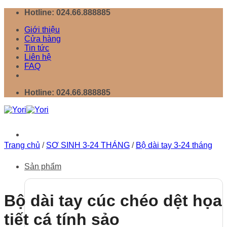
Chuyển
Hotline: 024.66.888885
đến
Giới thiệu
nội
Cửa hàng
dung
Tin tức
Liên hệ
FAQ
Hotline: 024.66.888885
Trang chủ
/
SƠ SINH 3-24 THÁNG
/
Bộ dài tay 3-24 tháng
Sản phẩm
Bộ dài tay cúc chéo dệt họa
tiết cá tính sảo