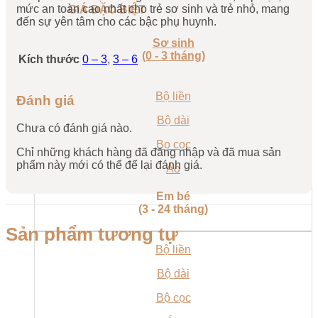
mức an toàn cao nhất cho trẻ sơ sinh và trẻ nhỏ, mang
GIÁ ĐẶC BIỆT
đến sự yên tâm cho các bậc phụ huynh.
Sơ sinh
(0 - 3 tháng)
Kích thước
0 – 3
,
3 – 6
Bộ liền
Đánh giá
Bộ dài
Chưa có đánh giá nào.
Bọ cọc
Chỉ những khách hàng đã đăng nhập và đã mua sản
phẩm này mới có thể để lại đánh giá.
Áo
Em bé
(3 - 24 tháng)
Sản phẩm tương tự
Bộ liền
Bộ dài
Bộ cọc