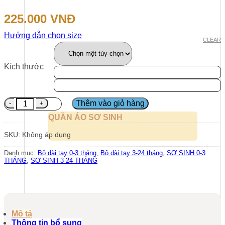
225.000
VNĐ
Hướng dẫn chọn size
CLEAR
Kích thước
Bộ dài tay cúc chéo dệt họa tiết cá tính sảo số lượng
Thêm vào giỏ hàng
QUẦN ÁO SƠ SINH
SKU:
Không áp dụng
Danh mục:
Bộ dài tay 0-3 tháng
,
Bộ dài tay 3-24 tháng
,
SƠ SINH 0-3
THÁNG
,
SƠ SINH 3-24 THÁNG
Mô tả
Thông tin bổ sung