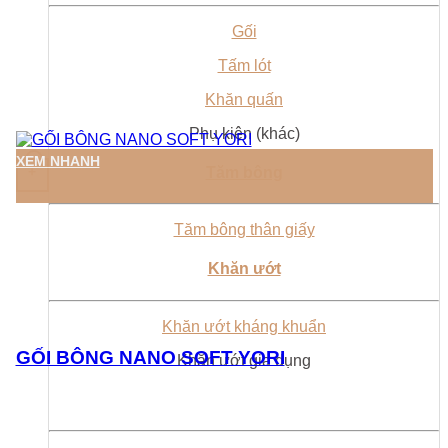
Gối
Tấm lót
Khăn quấn
Phụ kiện (khác)
XEM NHANH
Tăm bông
+
Tăm bông thân giấy
Khăn ướt
Khăn ướt kháng khuẩn
GỐI BÔNG NANO SOFT YORI
Khăn ướt gia dụng