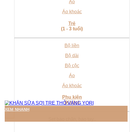
Áo
Áo khoác
Trẻ
(1 - 3 tuổi)
Bộ liền
Bộ dài
Bộ cộc
Áo
Áo khoác
Phụ kiện
(Khác)
XEM NHANH
+
Set bao chân, bao tay..