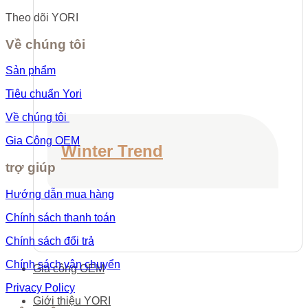
Theo dõi YORI
Về chúng tôi
Sản phẩm
Tiêu chuẩn Yori
Về chúng tôi
Gia Công OEM
Winter Trend
trợ giúp
Hướng dẫn mua hàng
Chính sách thanh toán
Chính sách đổi trả
Chính sách vận chuyển
Gia công OEM
Privacy Policy
Giới thiệu YORI