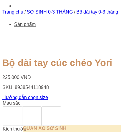
Trang chủ
/
SƠ SINH 0-3 THÁNG
/
Bộ dài tay 0-3 tháng
Sản phẩm
Bộ dài tay cúc chéo Yori
225.000
VNĐ
SKU:
8938544118948
Hướng dẫn chọn size
Màu sắc
QUẦN ÁO SƠ SINH
Kích thước