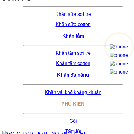
biến
thể.
Khăn sữa sợi tre
Các
tùy
Khăn sữa cotton
chọn
có
Khăn tắm
thể
được
chọn
Khăn tắm sợi tre
trên
trang
Khăn tắm cotton
sản
phẩm
Khăn đa năng
Khăn vải khô kháng khuẩn
PHỤ KIỆN
Gối
Tấm lót