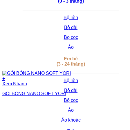
(0 - 3 tháng)
Bộ liền
Bộ dài
Bọ cọc
Áo
Em bé
(3 - 24 tháng)
+
Bộ liền
Xem Nhanh
Bộ dài
GỐI BÔNG NANO SOFT YORI
Bộ cọc
Áo
Áo khoác