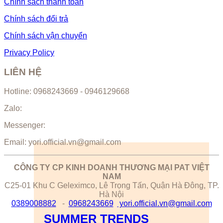
Chính sách thanh toán
Chính sách đổi trả
Chính sách vận chuyển
Privacy Policy
LIÊN HỆ
Hotline: 0968243669 - 0946129668
Zalo:
Messenger:
Email: yori.official.vn@gmail.com
CÔNG TY CP KINH DOANH THƯƠNG MẠI PAT VIỆT
NAM
C25-01 Khu C Geleximco, Lê Trọng Tấn, Quận Hà Đông, TP.
Hà Nội
0389008882
-
0968243669
yori.official.vn@gmail.com
SUMMER TRENDS