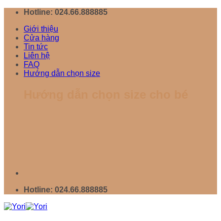
Chuyển
Hotline: 024.66.888885
đến
Giới thiệu
nội
Cửa hàng
dung
Tin tức
Liên hệ
FAQ
Hướng dẫn chọn size
Hướng dẫn chọn size cho bé
Hotline: 024.66.888885