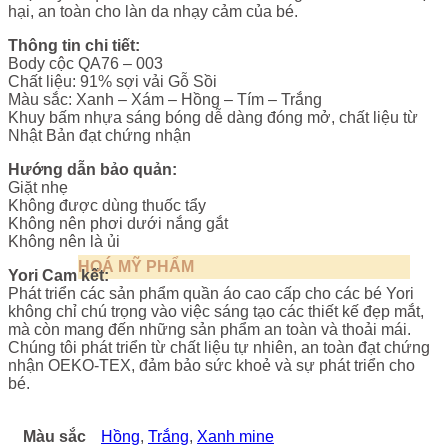
hại, an toàn cho làn da nhạy cảm của bé.
Thông tin chi tiết:
Body cộc QA76 – 003
Chất liệu: 91% sợi vải Gỗ Sồi
Màu sắc: Xanh – Xám – Hồng – Tím – Trắng
Khuy bấm nhựa sáng bóng dễ dàng đóng mở, chất liệu từ
Nhật Bản đạt chứng nhận
Hướng dẫn bảo quản:
Giặt nhẹ
Không được dùng thuốc tẩy
Không nên phơi dưới nắng gắt
Không nên là ủi
HOÁ MỸ PHẨM
Yori Cam kết:
Phát triển các sản phẩm quần áo cao cấp cho các bé Yori
không chỉ chú trọng vào việc sáng tạo các thiết kế đẹp mắt,
mà còn mang đến những sản phẩm an toàn và thoải mái.
Chúng tôi phát triển từ chất liệu tự nhiên, an toàn đạt chứng
nhận OEKO-TEX, đảm bảo sức khoẻ và sự phát triển cho
bé.
Màu sắc
Hồng
,
Trắng
,
Xanh mine