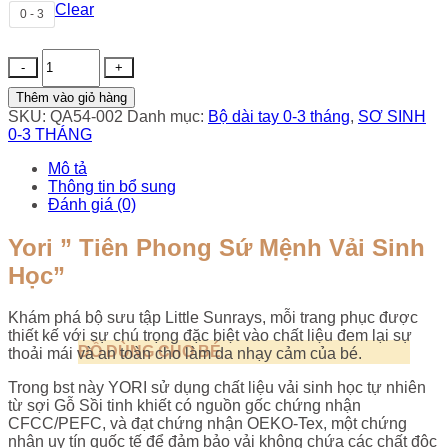
Clear
0 - 3
Bộ
dài
tay
Thêm vào giỏ hàng
cúc
SKU:
QA54-002
Danh mục:
Bộ dài tay 0-3 tháng
,
SƠ SINH
chéo
0-3 THÁNG
Yori
số
Mô tả
lượng
Thông tin bổ sung
Đánh giá (0)
Yori ” Tiên Phong Sứ Mệnh Vải Sinh
Học”
Khám phá bộ sưu tập Little Sunrays, mỗi trang phục được
thiết kế với sự chú trọng đặc biệt vào chất liệu đem lại sự
ĐỒ DÙNG CHO BÉ
thoải mái và an toàn cho làm da nhạy cảm của bé.
Trong bst này YORI sử dụng chất liệu vải sinh học tự nhiên
từ sợi Gỗ Sồi tinh khiết có nguồn gốc chứng nhận
CFCC/PEFC, và đạt chứng nhận OEKO-Tex, một chứng
nhận uy tín quốc tế để đảm bảo vải không chứa các chất độc