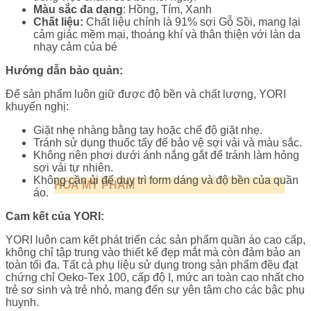
M
àu s
ắc đa dạng
: Hồng, Tím, Xanh
Ch
ất liệu:
Chất liệu chính là 91% sợi Gỗ Sồi, mang lại
cảm giác mềm mại, thoáng khí và thân thiện với làn da
nhạy cảm của bé
Hư
ớng dẫn bảo quản
:
Để sản phẩm luôn giữ được độ bền và chất lượng, YORI
khuyến nghị:
Giặt nhẹ nhàng bằng tay hoặc chế độ giặt nhẹ.
Tránh sử dụng thuốc tẩy để bảo vệ sợi vải và màu sắc.
Không nên phơi dưới ánh nắng gắt để tránh làm hỏng
sợi vải tự nhiên.
Không cần ủi để duy trì form dáng và độ bền của quần
HOÁ MỸ PHẨM
áo.
Cam k
ết của YORI
:
YORI luôn cam kết phát triển các sản phẩm quần áo cao cấp,
không chỉ tập trung vào thiết kế đẹp mắt mà còn đảm bảo an
toàn tối đa. Tất cả phụ liệu sử dụng trong sản phẩm đều đạt
chứng chỉ Oeko-Tex 100, cấp độ I, mức an toàn cao nhất cho
trẻ sơ sinh và trẻ nhỏ, mang đến sự yên tâm cho các bậc phụ
huynh.