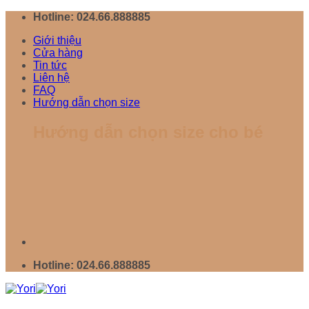
Chuyển
Hotline: 024.66.888885
đến
Giới thiệu
nội
Cửa hàng
dung
Tin tức
Liên hệ
FAQ
Hướng dẫn chọn size
Hướng dẫn chọn size cho bé
Hotline: 024.66.888885