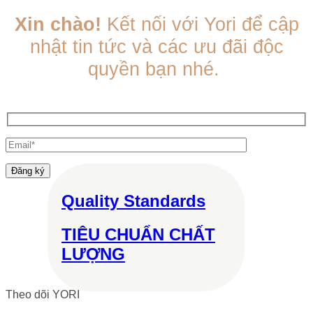
Các
tùy
Xin chào!
Kết nối với Yori để cập
chọn
nhật tin tức và các ưu đãi độc
có
thể
quyền bạn nhé.
được
chọn
trên
trang
sản
phẩm
Quality Standards
TIÊU CHUẨN CHẤT
LƯỢNG
Theo dõi YORI