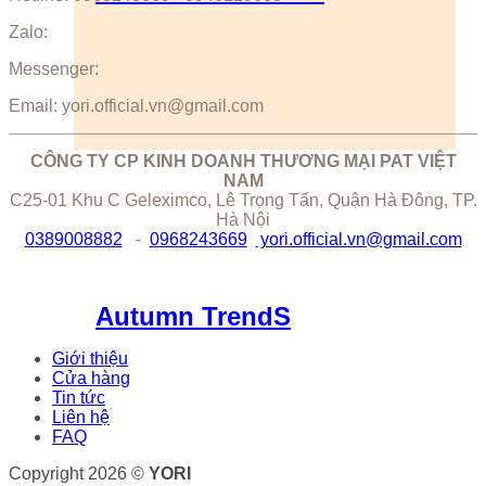
Zalo:
Messenger:
Email: yori.official.vn@gmail.com
CÔNG TY CP KINH DOANH THƯƠNG MẠI PAT VIỆT
NAM
C25-01 Khu C Geleximco, Lê Trọng Tấn, Quận Hà Đông, TP.
Hà Nội
0389008882
-
0968243669
yori.official.vn@gmail.com
Autumn TrendS
Giới thiệu
Cửa hàng
Tin tức
Liên hệ
FAQ
Copyright 2026 ©
YORI