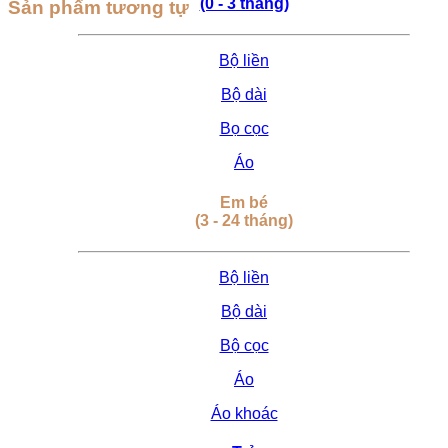
(0 - 3 tháng)
Sản phẩm tương tự
Bộ liền
Bộ dài
Bọ cọc
Áo
Em bé
(3 - 24 tháng)
Bộ liền
Bộ dài
Bộ cọc
Áo
Áo khoác