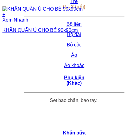
Trẻ
(1 - 3 tuổi)
+
Xem Nhanh
Bộ liền
KHĂN QUẤN Ủ CHO BÉ 90x90cm
Bộ dài
Bộ cộc
Áo
Áo khoác
Phụ kiện
(Khác)
Set bao chân, bao tay..
Khăn sữa