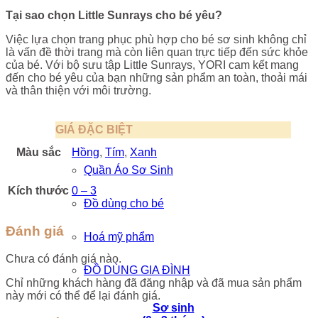
Tại sao chọn Little Sunrays cho b
é yêu?
Việc lựa chọn trang phục phù hợp cho bé sơ sinh không chỉ
là vấn đề thời trang mà còn liên quan trực tiếp đến sức khỏe
của bé. Với bộ sưu tập Little Sunrays, YORI cam kết mang
đến cho bé yêu của bạn những sản phẩm an toàn, thoải mái
và thân thiện với môi trường.
GIÁ ĐẶC BIỆT
Màu sắc
Hồng
,
Tím
,
Xanh
Quần Áo Sơ Sinh
Kích thước
0 – 3
Đồ dùng cho bé
Đánh giá
Hoá mỹ phẩm
Chưa có đánh giá nào.
ĐỒ DÙNG GIA ĐÌNH
Chỉ những khách hàng đã đăng nhập và đã mua sản phẩm
này mới có thể để lại đánh giá.
Sơ sinh