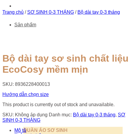
Trang chủ
/
SƠ SINH 0-3 THÁNG
/
Bộ dài tay 0-3 tháng
Sản phẩm
Bộ dài tay sơ sinh chất liệu
EcoCosy mềm mịn
SKU: 8936228400013
Hướng dẫn chọn size
This product is currently out of stock and unavailable.
SKU:
Không áp dụng
Danh mục:
Bộ dài tay 0-3 tháng
,
SƠ
SINH 0-3 THÁNG
Mô tả
QUẦN ÁO SƠ SINH