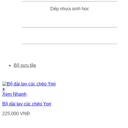
Dép nhựa sinh học
Bộ sưu tập
+
Sản
Xem Nhanh
phẩm
Bộ dài tay cúc chéo Yori
này
có
225.000
VNĐ
nhiều
biến
thể.