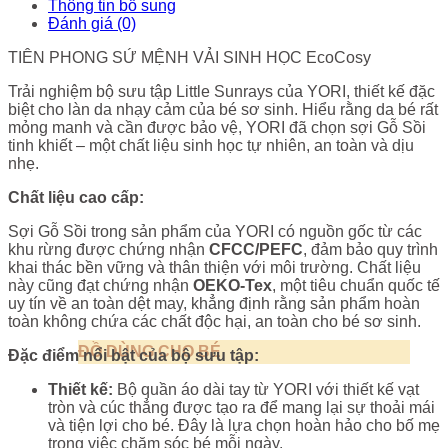
Thông tin bổ sung
Đánh giá (0)
TIÊN PHONG SỨ MỆNH VẢI SINH HỌC EcoCosy
Trải nghiệm bộ sưu tập Little Sunrays của YORI, thiết kế đặc
biệt cho làn da nhạy cảm của bé sơ sinh. Hiểu rằng da bé rất
mỏng manh và cần được bảo vệ, YORI đã chọn sợi Gỗ Sồi
tinh khiết – một chất liệu sinh học tự nhiên, an toàn và dịu
nhẹ.
Ch
ất liệu cao cấp
:
Sợi Gỗ Sồi trong sản phẩm của YORI có nguồn gốc từ các
khu rừng được chứng nhận
CFCC/PEFC
, đảm bảo quy trình
khai thác bền vững và thân thiện với môi trường. Chất liệu
này cũng đạt chứng nhận
OEKO-Tex
, một tiêu chuẩn quốc tế
uy tín về an toàn dệt may, khẳng định rằng sản phẩm hoàn
toàn không chứa các chất độc hại, an toàn cho bé sơ sinh.
ĐỒ DÙNG CHO BÉ
Đ
ặc điểm nổi bật của bộ sưu tập
:
Thiết kế:
Bộ quần áo dài tay từ YORI với thiết kế vạt
tròn và cúc thẳng được tạo ra để mang lại sự thoải mái
và tiện lợi cho bé. Đây là lựa chọn hoàn hảo cho bố mẹ
trong việc chăm sóc bé mỗi ngày.