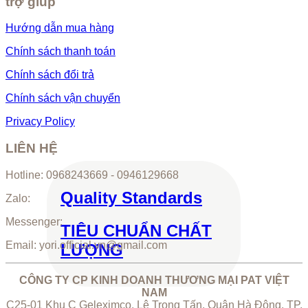
trợ giúp
Hướng dẫn mua hàng
Chính sách thanh toán
Chính sách đổi trả
Chính sách vận chuyển
Privacy Policy
LIÊN HỆ
Hotline: 0968243669 - 0946129668
Quality Standards
Zalo:
Messenger:
TIÊU CHUẨN CHẤT
Email: yori.official.vn@gmail.com
LƯỢNG
CÔNG TY CP KINH DOANH THƯƠNG MẠI PAT VIỆT
NAM
C25-01 Khu C Geleximco, Lê Trọng Tấn, Quận Hà Đông, TP.