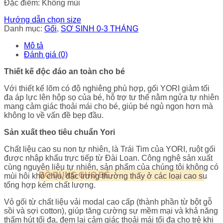
Đặc điềm: Không mùi
Hướng dẫn chọn size
Danh mục:
Gối
,
SƠ SINH 0-3 THÁNG
Mô tả
Đánh giá (0)
Thiết kế độc đáo an toàn cho bé
Với thiết kế lõm có độ nghiêng phù hợp, gối YORI giảm tối
đa áp lực lên hộp sọ của bé, hỗ trợ tư thế nằm ngửa tự nhiên
mang cảm giác thoải mái cho bé, giúp bé ngủ ngon hơn mà
không lo về vấn đề bẹp đầu.
Sản xuất theo tiêu chuẩn Yori
Chất liệu cao su non tự nhiên, là Trái Tim của YORI, ruột gối
được nhập khẩu trực tiếp từ Đài Loan. Công nghệ sản xuất
cùng nguyên liệu tự nhiên, sản phẩm của chúng tôi không có
ĐỒ DÙNG CHO BÉ
mùi hôi khó chịu, đặc trưng thường thấy ở các loại cao su
tổng hợp kém chất lượng.
Vỏ gối từ chất liệu vải modal cao cấp (thành phần từ bột gỗ
sồi và sợi cotton), giúp tăng cường sự mềm mại và khả năng
thấm hút tối đa, đem lại cảm giác thoải mái tối đa cho trẻ khi