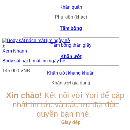
Khăn quấn
Phụ kiện (khác)
Tăm bông
Tăm bông thân giấy
+
Sản
Xem Nhanh
phẩm
Khăn ướt
Body sát nách mát lịm ngày hè
này
có
145.000
VNĐ
nhiều
Khăn ướt kháng khuẩn
biến
thể.
Khăn ướt gia dụng
Các
tùy
Xin chào!
Kết nối với Yori để cập
chọn
nhật tin tức và các ưu đãi độc
có
thể
quyền bạn nhé.
được
chọn
Giày dép
trên
trang