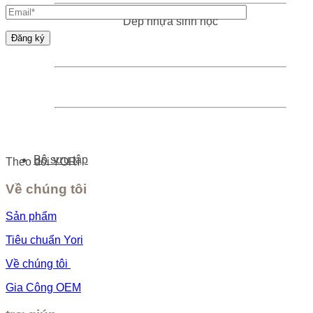
sản
Dép nhựa sinh học
phẩm
Bộ sưu tập
Theo dõi YORI
Về chúng tôi
Sản phẩm
Tiêu chuẩn Yori
Về chúng tôi
Gia Công OEM