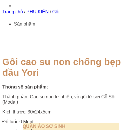
Trang chủ
/
PHỤ KIỆN
/
Gối
Sản phẩm
Gối cao su non chống bẹp
đầu Yori
Thông số sản phẩm:
Thành phần
:
Cao su non tự nhiên, vỏ gối từ sợi Gỗ Sồi
(Modal)
Kích thước: 30x24x5cm
Độ tuổi: 0 Mont
QUẦN ÁO SƠ SINH