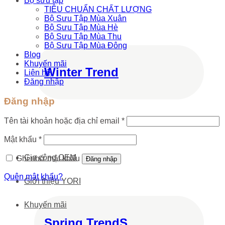
Bộ sưu tập
TIÊU CHUẨN CHẤT LƯỢNG
Bộ Sưu Tập Mùa Xuân
Bộ Sưu Tập Mùa Hè
Bộ Sưu Tập Mùa Thu
Bộ Sưu Tập Mùa Đông
Blog
Khuyến mãi
Winter Trend
Liên hệ
Đăng nhập
Đăng nhập
Tên tài khoản hoặc địa chỉ email
*
Mật khẩu
*
Gia công OEM
Ghi nhớ mật khẩu
Đăng nhập
Quên mật khẩu?
Giới thiệu YORI
Khuyến mãi
Spring TrendS