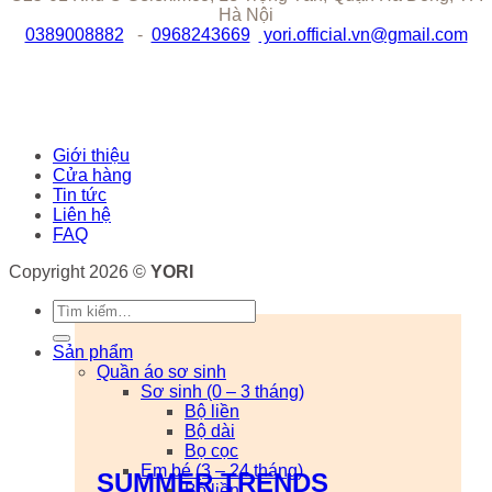
Hà Nội
0389008882
-
0968243669
yori.official.vn@gmail.com
Giới thiệu
Cửa hàng
Tin tức
Liên hệ
FAQ
Copyright 2026 ©
YORI
Tìm
kiếm:
Sản phẩm
Quần áo sơ sinh
Sơ sinh (0 – 3 tháng)
Bộ liền
Bộ dài
Bọ cọc
Em bé (3 – 24 tháng)
SUMMER TRENDS
Bộ liền