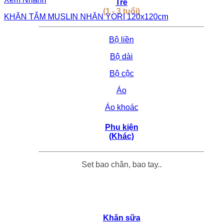
Trẻ
(1 - 3 tuổi)
KHĂN TẮM MUSLIN NHĂN YORI 120x120cm
Bộ liền
Bộ dài
Bộ cộc
Áo
Áo khoác
Phụ kiện
(Khác)
Set bao chân, bao tay..
Khăn sữa