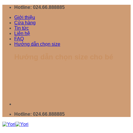
Chuyển
Hotline: 024.66.888885
đến
Giới thiệu
nội
Cửa hàng
dung
Tin tức
Liên hệ
FAQ
Hướng dẫn chọn size
Hướng dẫn chọn size cho bé
Hotline: 024.66.888885