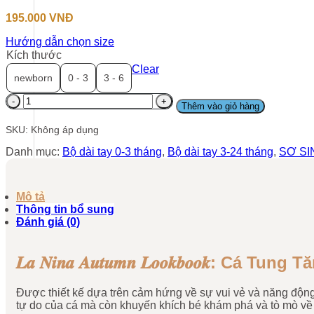
195.000
VNĐ
Hướng dẫn chọn size
Kích thước
Clear
newborn
0 - 3
3 - 6
Bộ
Thêm vào giỏ hàng
dài
tay
SKU:
Không áp dụng
cúc
chéo
Danh mục:
Bộ dài tay 0-3 tháng
,
Bộ dài tay 3-24 tháng
,
SƠ SI
cá
tung
tăng
Mô tả
Yori
Thông tin bổ sung
số
Đánh giá (0)
lượng
𝑳𝒂 𝑵𝒊𝒏𝒂 𝑨𝒖𝒕𝒖𝒎𝒏 𝑳𝒐𝒐𝒌𝒃𝒐𝒐𝒌: Cá Tung 
Được thiết kế dựa trên cảm hứng về sự vui vẻ và năng động 
tự do của cá mà còn khuyến khích bé khám phá và tò mò về 