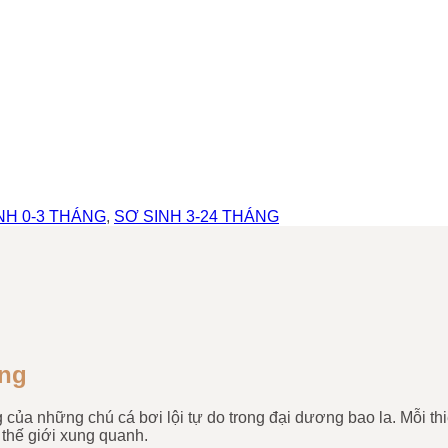
NH 0-3 THÁNG
,
SƠ SINH 3-24 THÁNG
Tăng
của những chú cá bơi lội tự do trong đại dương bao la. Mỗi thi
thế giới xung quanh.