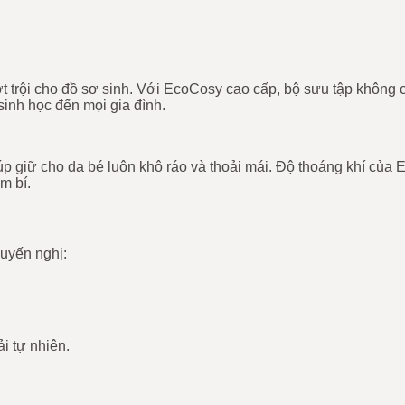
t trội cho đồ sơ sinh. Với EcoCosy cao cấp, bộ sưu tập không
sinh học đến mọi gia đình.
p giữ cho da bé luôn khô ráo và thoải mái. Độ thoáng khí của 
m bí.
uyến nghị:
i tự nhiên.