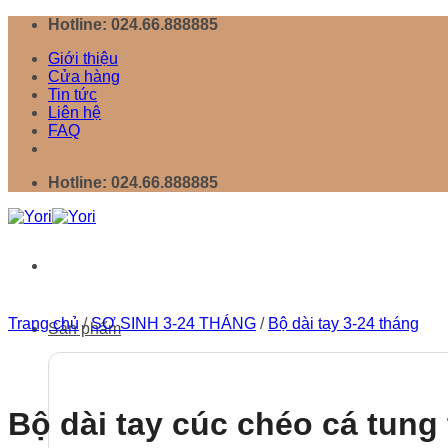
Chuyển
Hotline: 024.66.888885
đến
Giới thiệu
nội
Cửa hàng
dung
Tin tức
Liên hệ
FAQ
Hotline: 024.66.888885
Trang chủ
/
SƠ SINH 3-24 THÁNG
/
Bộ dài tay 3-24 tháng
Sản phẩm
Bộ dài tay cúc chéo cá tung 