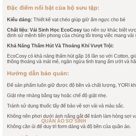
Đặc điểm nổi bật của bộ sưu tập:
Kiểu dáng
:
Thiết kế vạt chéo giúp giữ ấm ngực cho bé
Chất liệu
:
Vải Sinh Học EcoCosy
tạo nên sự khác biệt vượ
định sứ mệnh tiên phong của chúng tôi trong việc mang vải 
Khả Năng Thấm Hút Và Thoáng Khí Vượt Trội:
EcoCosy có khả năng thấm hút gấp 16 lần so với Cotton, giú
thông thoáng và mát mẻ, ngăn ngừa tình trạng ẩm ướt và hầ
Hướng dẫn bảo quản:
Để sản phẩm luôn giữ được độ bền và chất lượng, YORI kh
Giặt nhẹ nhàng bằng tay hoặc chế độ giặt nhẹ.
Tránh sử dụng thuốc tẩy để bảo vệ sợi vải và màu sắc.
Không nên phơi dưới ánh nắng gắt để tránh làm hỏng sợi vả
QUẦN ÁO SƠ SINH
Không cần ủi để duy trì form dáng và độ bền của quần áo.