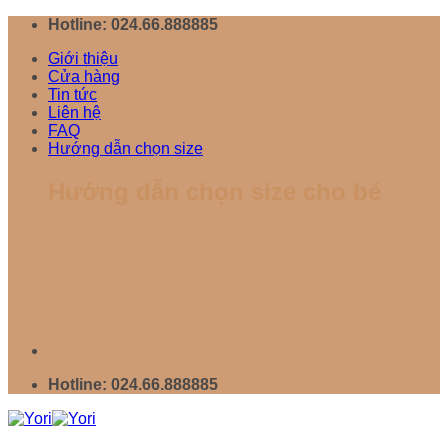
Chuyển
Hotline: 024.66.888885
đến
Giới thiệu
nội
Cửa hàng
dung
Tin tức
Liên hệ
FAQ
Hướng dẫn chọn size
Hướng dẫn chọn size cho bé
Hotline: 024.66.888885