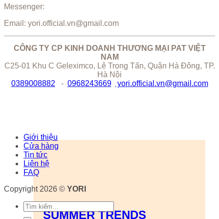
Messenger:
Email: yori.official.vn@gmail.com
CÔNG TY CP KINH DOANH THƯƠNG MẠI PAT VIỆT
NAM
C25-01 Khu C Geleximco, Lê Trọng Tấn, Quận Hà Đông, TP.
Hà Nội
0389008882
-
0968243669
yori.official.vn@gmail.com
Giới thiệu
Cửa hàng
Tin tức
Liên hệ
FAQ
Copyright 2026 ©
YORI
Tìm
SUMMER TRENDS
kiếm: