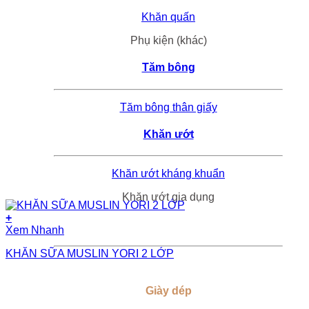
chọn
Khăn quấn
trên
trang
Phụ kiện (khác)
sản
phẩm
Tăm bông
Tăm bông thân giấy
Khăn ướt
Khăn ướt kháng khuẩn
Khăn ướt gia dụng
+
Xem Nhanh
KHĂN SỮA MUSLIN YORI 2 LỚP
Giày dép