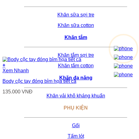
Khăn sữa sợi tre
Khăn sữa cotton
Khăn tắm
Khăn tắm sợi tre
+
Khăn tắm cotton
Sản
Xem Nhanh
phẩm
Khăn đa năng
Body cộc tay đóng bỉm họa tiết cá
này
có
135.000
VNĐ
nhiều
Khăn vải khô kháng khuẩn
biến
thể.
PHỤ KIỆN
Các
tùy
chọn
Gối
có
thể
Tấm lót
được