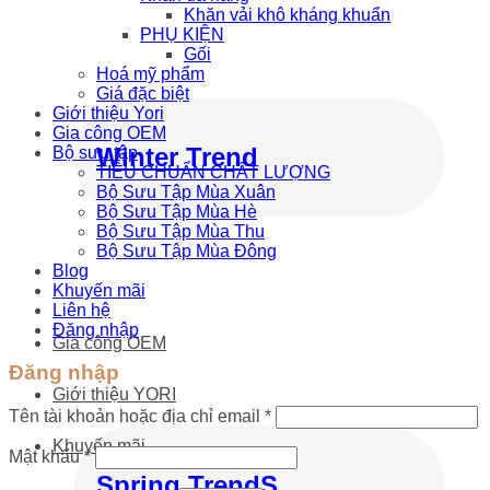
Khăn vải khô kháng khuẩn
PHỤ KIỆN
Gối
Hoá mỹ phẩm
Giá đặc biệt
Giới thiệu Yori
Gia công OEM
Winter Trend
Bộ sưu tập
TIÊU CHUẨN CHẤT LƯỢNG
Bộ Sưu Tập Mùa Xuân
Bộ Sưu Tập Mùa Hè
Bộ Sưu Tập Mùa Thu
Bộ Sưu Tập Mùa Đông
Blog
Khuyến mãi
Liên hệ
Đăng nhập
Gia công OEM
Đăng nhập
Giới thiệu YORI
Tên tài khoản hoặc địa chỉ email
*
Khuyến mãi
Mật khẩu
*
Spring TrendS