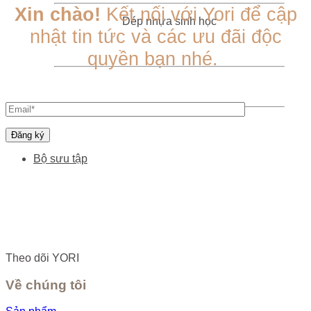
Xin chào!
Kết nối với Yori để cập
Dép nhựa sinh học
nhật tin tức và các ưu đãi độc
quyền bạn nhé.
Bộ sưu tập
Theo dõi YORI
Về chúng tôi