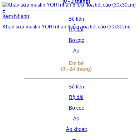
(0 - 3 tháng)
+
Xem Nhanh
Bộ liền
Khăn sữa muslin YORI nhăn 6 lớp họa tiết cáo (30x30cm)
Bộ dài
Bọ cọc
Áo
Em bé
(3 - 24 tháng)
Bộ liền
Bộ dài
Bộ cọc
Áo
Áo khoác