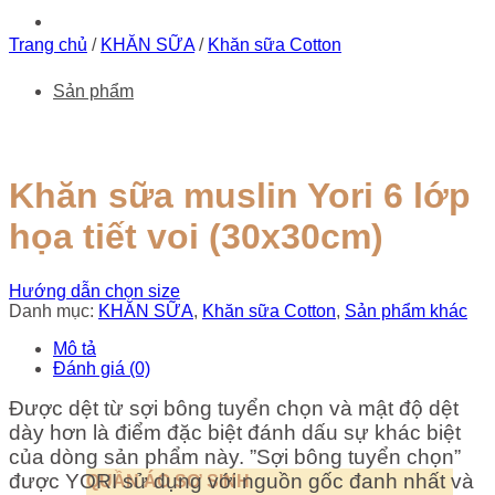
Trang chủ
/
KHĂN SỮA
/
Khăn sữa Cotton
Sản phẩm
Khăn sữa muslin Yori 6 lớp
họa tiết voi (30x30cm)
Hướng dẫn chọn size
Danh mục:
KHĂN SỮA
,
Khăn sữa Cotton
,
Sản phẩm khác
Mô tả
Đánh giá (0)
Được dệt từ sợi bông tuyển chọn và mật độ dệt
dày hơn là điểm đặc biệt đánh dấu sự khác biệt
của dòng sản phẩm này. ”Sợi bông tuyển chọn”
được YORI sử dụng với nguồn gốc đanh nhất và
QUẦN ÁO SƠ SINH