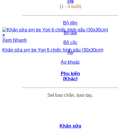
Trẻ
(1 - 3 tuổi)
Bộ liền
Bộ dài
+
Xem Nhanh
Bộ cộc
Khăn sữa sợi tre Yori 6 chiếc hình gấu (30x30cm)
Áo
Áo khoác
Phụ kiện
(Khác)
Set bao chân, bao tay..
Khăn sữa