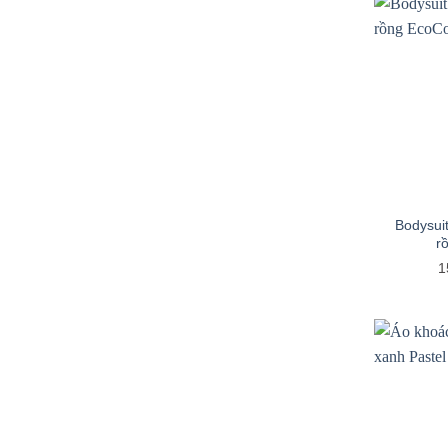
+
Bodysuit
r
1