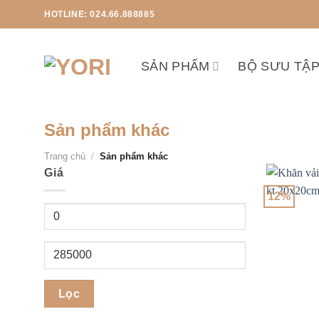
Chuyển
HOTLINE: 024.66.888885
đến
nội
dung
SẢN PHẨM
BỘ SƯU TẬ
Sản phẩm khác
Trang chủ
/
Sản phẩm khác
Giá
12%
Giá
tối
thiểu
Giá
tối
đa
Lọc
+