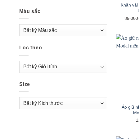
Khăn vải 
Màu sắc
85.00
Lọc theo
Size
+
Áo giữ n
Mo
1