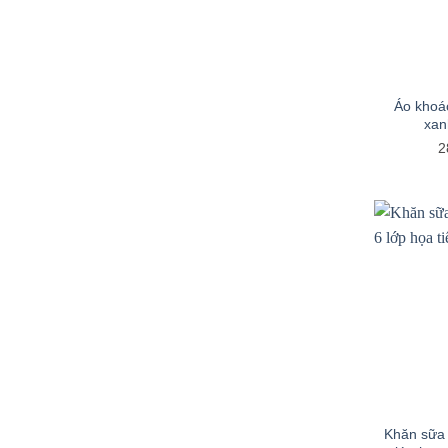
+
Áo khoá
xan
2
+
Khăn sữa