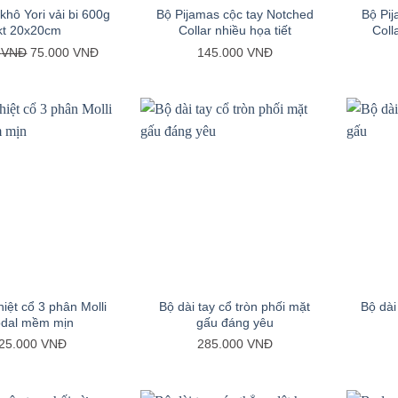
khô Yori vải bi 600g
Bộ Pijamas cộc tay Notched
Bộ Pij
kt 20x20cm
Collar nhiều họa tiết
Coll
Giá
Giá
0
VNĐ
75.000
VNĐ
145.000
VNĐ
gốc
hiện
là:
tại
85.000 VNĐ.
là:
75.000 VNĐ.
+
+
hiệt cổ 3 phân Molli
Bộ dài tay cổ tròn phối mặt
Bộ dài
dal mềm mịn
gấu đáng yêu
25.000
VNĐ
285.000
VNĐ