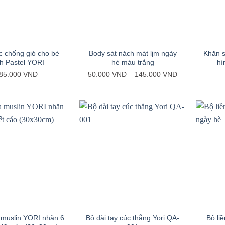
+
+
c chống gió cho bé
Body sát nách mát lịm ngày
Khăn s
h Pastel YORI
hè màu trắng
hì
Khoảng
85.000
VNĐ
50.000
VNĐ
–
145.000
VNĐ
giá:
từ
50.000 VNĐ
đến
145.000 VNĐ
+
+
 muslin YORI nhăn 6
Bộ dài tay cúc thẳng Yori QA-
Bộ liề