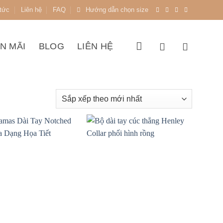
 tức
Liên hệ
FAQ
Hướng dẫn chọn size
N MÃI
BLOG
LIÊN HỆ
+