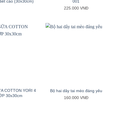
tiết cáo (30x30cm)
001
225.000
VNĐ
+
A COTTON YORI 4
Bộ hai dây tai mèo đáng yêu
ỚP 30x30cm
160.000
VNĐ