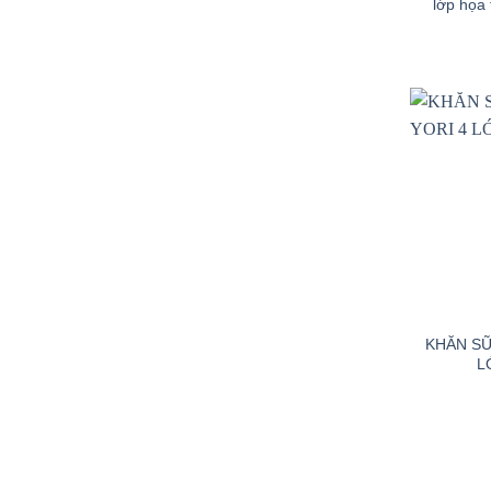
lớp họa 
+
KHĂN SỮ
L