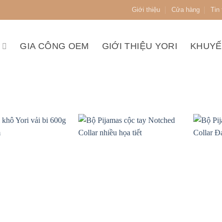
Giới thiệu
Cửa hàng
Tin
P
GIA CÔNG OEM
GIỚI THIỆU YORI
KHUYẾ
+
+