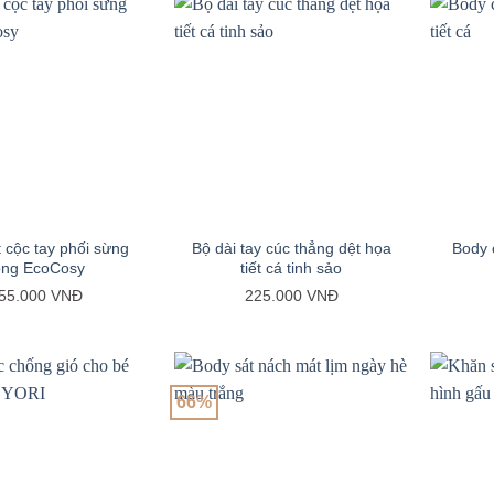
+
+
 cộc tay phối sừng
Bộ dài tay cúc thẳng dệt họa
Body 
ồng EcoCosy
tiết cá tinh sảo
55.000
VNĐ
225.000
VNĐ
66%