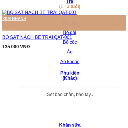
Trẻ
(1 - 3 tuổi)
Sản phẩm này có nhiều biến thể. Các tùy chọn có thể được ch
XEM NHANH
+
Bộ liền
Bộ dài
BỘ SÁT NÁCH BÉ TRAI QAT-001
Bộ cộc
135.000
VNĐ
Áo
Áo khoác
Phụ kiện
(Khác)
Set bao chân, bao tay..
Khăn sữa