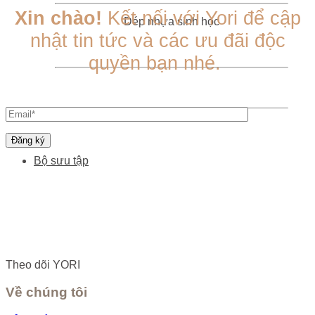
Xin chào!
Kết nối với Yori để cập
Dép nhựa sinh học
nhật tin tức và các ưu đãi độc
quyền bạn nhé.
Bộ sưu tập
Theo dõi YORI
Về chúng tôi