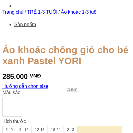
Trang chủ
/
TRẺ 1-3 TUỔI
/
Áo khoác 1-3 tuổi
Sản phẩm
Áo khoác chống gió cho bé
xanh Pastel YORI
285.000
VNĐ
Hướng dẫn chọn size
CLEAR
Màu sắc
Kích thước
QUẦN ÁO SƠ SINH
6 - 9
9 - 12
12-18
18-24
2 - 3