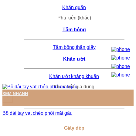
Khăn quấn
Phụ kiện (khác)
Tăm bông
Tăm bông thân giấy
Khăn ướt
Khăn ướt kháng khuẩn
Khăn ướt gia dụng
XEM NHANH
+
Bộ dài tay vạt chéo phối mặt gấu
Giày dép