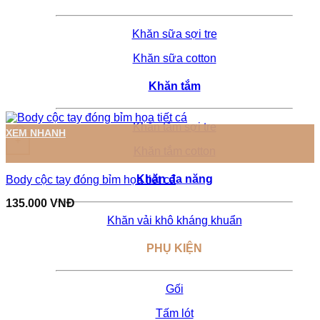
Khăn sữa sợi tre
Khăn sữa cotton
Khăn tắm
Khăn tắm sợi tre
Sản phẩm này có nhiều biến thể. Các tùy chọn có thể được ch
XEM NHANH
+
Khăn tắm cotton
Khăn đa năng
Body cộc tay đóng bỉm họa tiết cá
135.000
VNĐ
Khăn vải khô kháng khuẩn
PHỤ KIỆN
Gối
Tấm lót