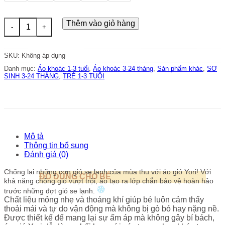
Áo khoác chống gió cho bé xanh Pastel YORI số lượng
Thêm vào giỏ hàng
SKU:
Không áp dụng
Danh mục:
Áo khoác 1-3 tuổi
,
Áo khoác 3-24 tháng
,
Sản phẩm khác
,
SƠ
SINH 3-24 THÁNG
,
TRẺ 1-3 TUỔI
Mô tả
Thông tin bổ sung
Đánh giá (0)
Chống lại những cơn gió se lạnh của mùa thu với áo gió Yori! Với
ĐỒ DÙNG CHO BÉ
khả năng chống gió vượt trội, áo tạo ra lớp chắn bảo vệ hoàn hảo
trước những đợt gió se lạnh.
Chất liệu mỏng nhẹ và thoáng khí giúp bé luôn cảm thấy
thoải mái và tự do vận động mà không bị gò bó hay nặng nề.
Được thiết kế để mang lại sự ấm áp mà không gây bí bách,