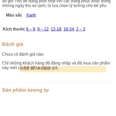
áo gió Yori dễ dàng phối hợp với các trang phục khác trong
những ngày thu se lạnh, là lựa chọn lý tưởng cho bé yêu.
Màu sắc
Xanh
Kích thước
6 – 9
,
9 – 12
,
12-18
,
18-24
,
2 – 3
Đánh giá
Chưa có đánh giá nào.
Chỉ những khách hàng đã đăng nhập và đã mua sản phẩm
này mới có thể để lại đánh giá.
HOÁ MỸ PHẨM
Sản phẩm tương tự