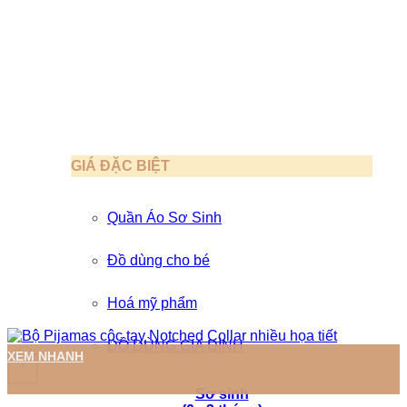
GIÁ ĐẶC BIỆT
Quần Áo Sơ Sinh
Đồ dùng cho bé
Hoá mỹ phẩm
ĐỒ DÙNG GIA ĐÌNH
Sản phẩm này có nhiều biến thể. Các tùy chọn có thể được ch
XEM NHANH
+
Sơ sinh