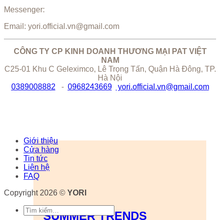
Messenger:
Email: yori.official.vn@gmail.com
CÔNG TY CP KINH DOANH THƯƠNG MẠI PAT VIỆT
NAM
C25-01 Khu C Geleximco, Lê Trọng Tấn, Quận Hà Đông, TP.
Hà Nội
0389008882
-
0968243669
yori.official.vn@gmail.com
Giới thiệu
Cửa hàng
Tin tức
Liên hệ
FAQ
Copyright 2026 ©
YORI
Tìm
SUMMER TRENDS
kiếm: