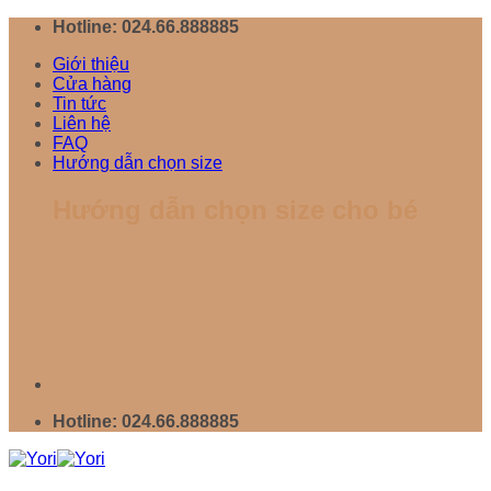
Chuyển
Hotline: 024.66.888885
đến
Giới thiệu
nội
Cửa hàng
dung
Tin tức
Liên hệ
FAQ
Hướng dẫn chọn size
Hướng dẫn chọn size cho bé
Hotline: 024.66.888885