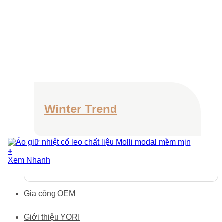
Winter Trend
+
Sản
Xem Nhanh
phẩm
này
có
Gia công OEM
nhiều
biến
thể.
Giới thiệu YORI
Các