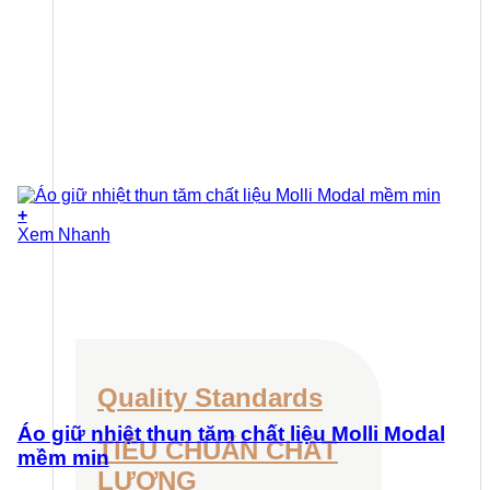
+
Sản
Xem Nhanh
phẩm
này
có
nhiều
biến
thể.
Các
tùy
Quality Standards
chọn
có
Áo giữ nhiệt thun tăm chất liệu Molli Modal
TIÊU CHUẨN CHẤT
thể
mềm min
được
LƯỢNG
chọn