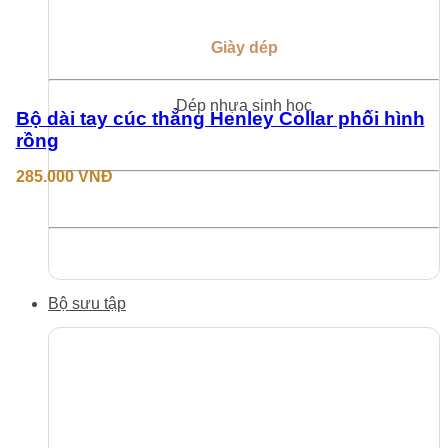
Giày dép
Dép nhựa sinh học
Bộ dài tay cúc thẳng Henley Collar phối hình
rồng
285.000
VNĐ
Bộ sưu tập