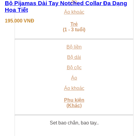
Áo
có
Bộ Pijamas Dài Tay Notched Collar Đa Dạng
thể
Họa Tiết
Áo khoác
được
chọn
195.000
VNĐ
Trẻ
trên
(1 - 3 tuổi)
trang
sản
phẩm
Bộ liền
Bộ dài
Bộ cộc
Áo
Áo khoác
Phụ kiện
(Khác)
Set bao chân, bao tay..