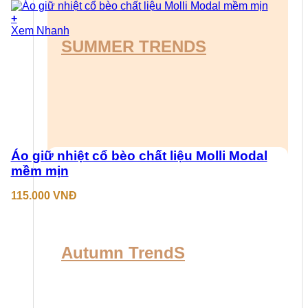
+
Sản
Xem Nhanh
phẩm
SUMMER TRENDS
này
có
nhiều
biến
thể.
Các
tùy
chọn
có
Áo giữ nhiệt cổ bèo chất liệu Molli Modal
thể
mềm mịn
được
chọn
115.000
VNĐ
trên
trang
sản
phẩm
Autumn TrendS