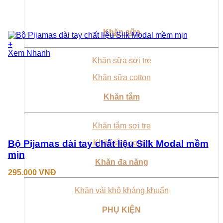
Khăn sữa
+
Sản
Xem Nhanh
Khăn sữa sợi tre
phẩm
này
Khăn sữa cotton
có
nhiều
Khăn tắm
biến
thể.
Các
tùy
Khăn tắm sợi tre
chọn
có
Khăn tắm cotton
Bộ Pijamas dài tay chất liệu Silk Modal mềm
thể
mịn
được
Khăn đa năng
chọn
295.000
VNĐ
trên
trang
Khăn vải khô kháng khuẩn
sản
phẩm
PHỤ KIỆN