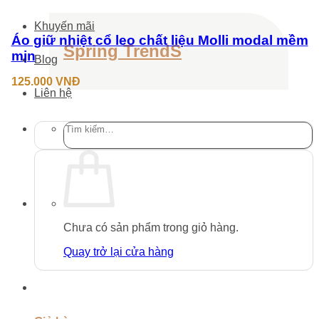
tùy
chọn
Khuyến mãi
có
Áo giữ nhiệt cổ leo chất liệu Molli modal mềm
Spring TrendS
thể
mịn
Blog
được
chọn
125.000
VNĐ
trên
Liên hệ
trang
sản
phẩm
Tìm
kiếm:
Chưa có sản phẩm trong giỏ hàng.
Quay trở lại cửa hàng