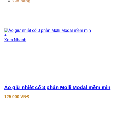
Giỏ hàng
+
Sản
Xem Nhanh
phẩm
này
có
nhiều
biến
thể.
Các
tùy
chọn
có
Áo giữ nhiệt cổ 3 phân Molli Modal mềm mịn
thể
được
125.000
VNĐ
chọn
trên
trang
sản