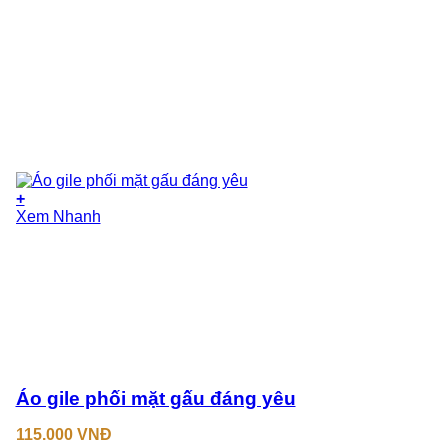
+
Sản
Xem Nhanh
phẩm
này
có
nhiều
biến
thể.
Các
tùy
chọn
có
Áo gile phối mặt gấu đáng yêu
thể
được
115.000
VNĐ