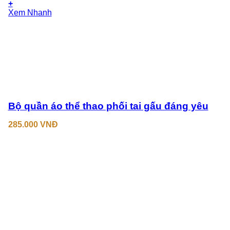
+
Sản
Xem Nhanh
phẩm
này
có
nhiều
biến
thể.
Các
tùy
chọn
có
Bộ quần áo thể thao phối tai gấu đáng yêu
thể
được
285.000
VNĐ
chọn
trên
trang
sản
phẩm