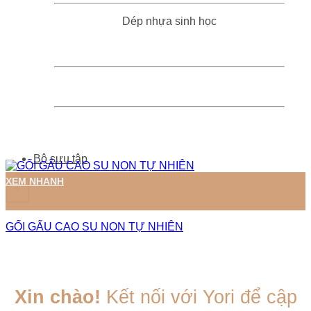
Dép nhựa sinh học
Bộ sưu tập
XEM NHANH
+
GỐI GẤU CAO SU NON TỰ NHIÊN
Xin chào!
Kết nối với Yori để cập