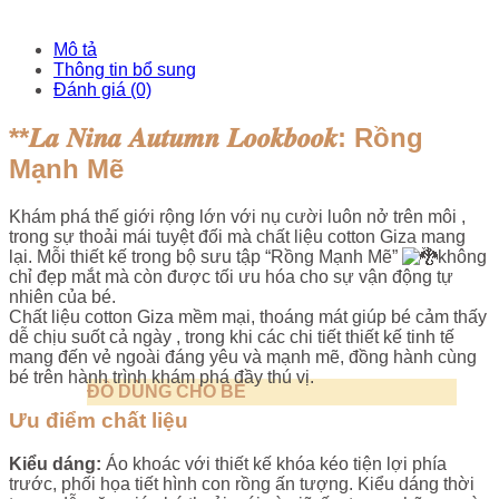
Mô tả
Thông tin bổ sung
Đánh giá (0)
**𝑳𝒂 𝑵𝒊𝒏𝒂 𝑨𝒖𝒕𝒖𝒎𝒏 𝑳𝒐𝒐𝒌𝒃𝒐𝒐𝒌: Rồng
Mạnh Mẽ
Khám phá thế giới rộng lớn với nụ cười luôn nở trên môi ,
trong sự thoải mái tuyệt đối mà chất liệu cotton Giza mang
lại. Mỗi thiết kế trong bộ sưu tập “Rồng Mạnh Mẽ”
không
chỉ đẹp mắt mà còn được tối ưu hóa cho sự vận động tự
nhiên của bé.
Chất liệu cotton Giza mềm mại, thoáng mát giúp bé cảm thấy
dễ chịu suốt cả ngày , trong khi các chi tiết thiết kế tinh tế
mang đến vẻ ngoài đáng yêu và mạnh mẽ, đồng hành cùng
bé trên hành trình khám phá đầy thú vị.
ĐỒ DÙNG CHO BÉ
Ưu điểm chất liệu
Kiểu dáng:
Áo khoác với thiết kế khóa kéo tiện lợi phía
trước, phối họa tiết hình con rồng ấn tượng. Kiểu dáng thời