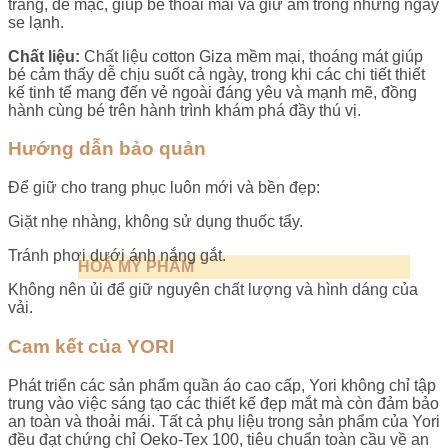
trang, dễ mặc, giúp bé thoải mái và giữ ấm trong những ngày
se lạnh.
Ch
ất liệu:
Chất liệu cotton Giza mềm mại, thoáng mát giúp
bé cảm thấy dễ chịu suốt cả ngày, trong khi các chi tiết thiết
kế tinh tế mang đến vẻ ngoài đáng yêu và mạnh mẽ, đồng
hành cùng bé trên hành trình khám phá đầy thú vị.
Hư
ớng dẫn bảo quản
Để giữ cho trang phục luôn mới và bền đẹp:
Giặt nhẹ nhàng, không sử dụng thuốc tẩy.
Tránh phơi dưới ánh nắng gắt.
HOÁ MỸ PHẨM
Không nên ủi để giữ nguyên chất lượng và hình dáng của
vải.
Cam kết của YORI
Phát triển các sản phẩm quần áo cao cấp, Yori không chỉ tập
trung vào việc sáng tạo các thiết kế đẹp mắt mà còn đảm bảo
an toàn và thoải mái. Tất cả phụ liệu trong sản phẩm của Yori
đều đạt chứng chỉ Oeko-Tex 100, tiêu chuẩn toàn cầu về an