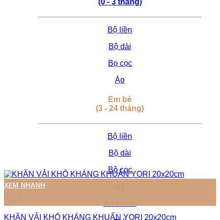
(0 - 3 tháng)
Bộ liền
Bộ dài
Bọ cọc
Áo
Em bé
(3 - 24 tháng)
Bộ liền
Bộ dài
Bộ cọc
XEM NHANH
Áo
+
Áo khoác
KHĂN VẢI KHÔ KHÁNG KHUẨN YORI 20x20cm