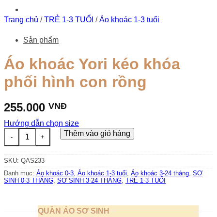
Trang chủ
/
TRẺ 1-3 TUỔI
/
Áo khoác 1-3 tuổi
Sản phẩm
Áo khoác Yori kéo khóa
phối hình con rồng
255.000
VNĐ
Hướng dẫn chọn size
Áo khoác Yori kéo khóa phối hình con rồng số lượng
Thêm vào giỏ hàng
SKU:
QAS233
Danh mục:
Áo khoác 0-3
,
Áo khoác 1-3 tuổi
,
Áo khoác 3-24 tháng
,
SƠ
SINH 0-3 THÁNG
,
SƠ SINH 3-24 THÁNG
,
TRẺ 1-3 TUỔI
QUẦN ÁO SƠ SINH