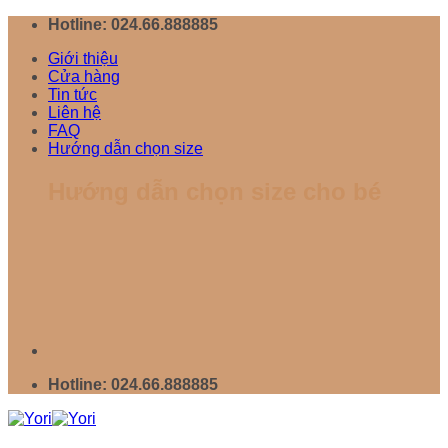
Chuyển
Hotline: 024.66.888885
đến
Giới thiệu
nội
Cửa hàng
dung
Tin tức
Liên hệ
FAQ
Hướng dẫn chọn size
Hướng dẫn chọn size cho bé
Hotline: 024.66.888885