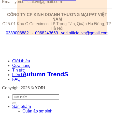
Email: yori.official.vn@gmail.com
CÔNG TY CP KINH DOANH THƯƠNG MẠI PAT VIỆT
NAM
C25-01 Khu C Geleximco, Lê Trọng Tấn, Quận Hà Đông, TP.
Hà Nội
0389008882
-
0968243669
yori.official.vn@gmail.com
Giới thiệu
Cửa hàng
Tin tức
Autumn TrendS
Liên hệ
FAQ
Copyright 2026 ©
YORI
Tìm
kiếm:
Sản phẩm
Quần áo sơ sinh