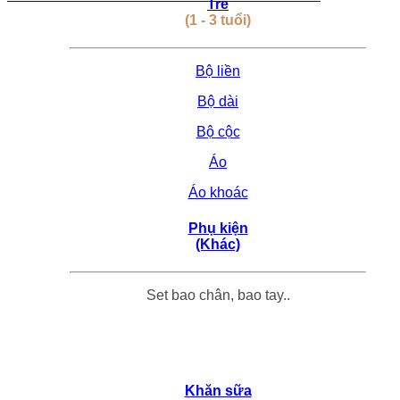
Trẻ
(1 - 3 tuổi)
Bộ liền
Bộ dài
Bộ cộc
Áo
Áo khoác
Phụ kiện
(Khác)
Set bao chân, bao tay..
Khăn sữa