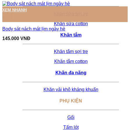
Sản phẩm này có nhiều biến thể. Các tùy chọn có thể được ch
XEM NHANH
+
Khăn sữa sợi tre
Khăn sữa cotton
Body sát nách mát lịm ngày hè
Khăn tắm
145.000
VNĐ
Khăn tắm sợi tre
Khăn tắm cotton
Khăn đa năng
Khăn vải khô kháng khuẩn
PHỤ KIỆN
Gối
Tấm lót